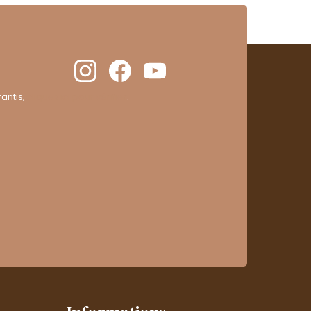
antis,
cliquez ici pour vérifier
.