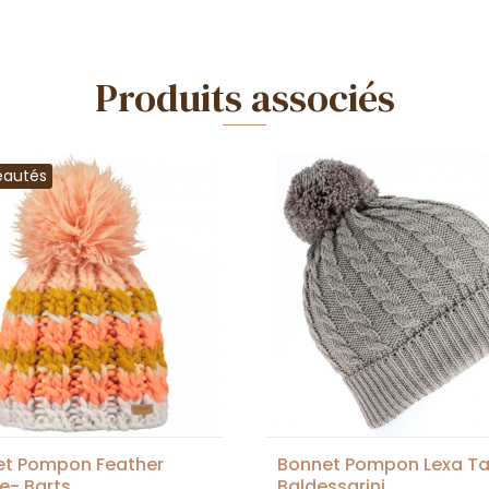
Produits associés
eautés
et Pompon Feather
Bonnet Pompon Lexa T
e- Barts
Baldessarini