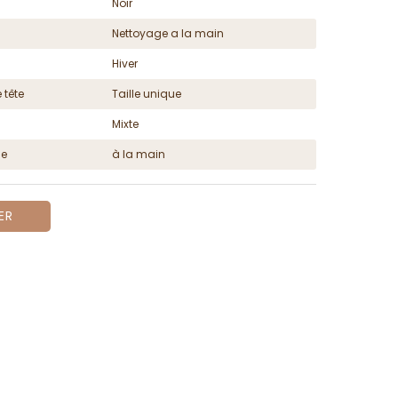
Noir
Nettoyage a la main
Hiver
 tête
Taille unique
Mixte
ge
à la main
ER