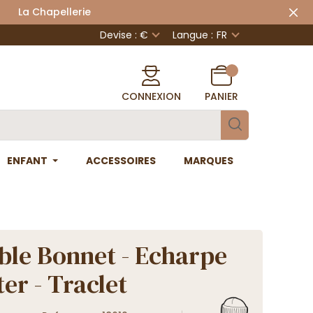
 Chapellerie
Devise : €
Langue :
FR
CONNEXION
PANIER
ENFANT
ACCESSOIRES
MARQUES
le Bonnet - Echarpe
er - Traclet