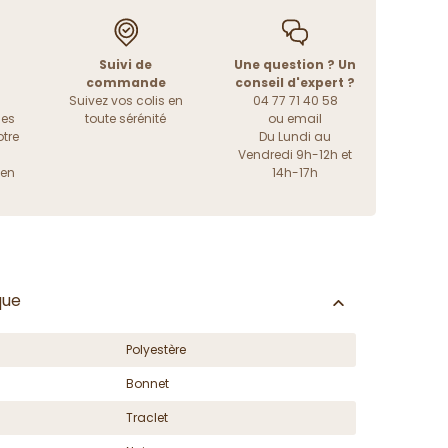
Suivi de
Une question ? Un
commande
conseil d'expert ?
Suivez vos colis en
04 77 71 40 58
les
toute sérénité
ou
email
tre
Du Lundi au
Vendredi 9h-12h et
ien
14h-17h
que
Polyestère
Bonnet
Traclet