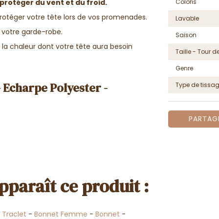
Coloris
protéger du vent et du froid.
rotéger votre tête lors de vos promenades.
Lavable
 votre garde-robe.
Saison
t la chaleur dont votre tête aura besoin
Taille - Tour de
Genre
 Echarpe Polyester -
Type de tissa
PARTAG
pparaît ce produit :
-
Traclet
-
Bonnet Femme
-
Bonnet
-