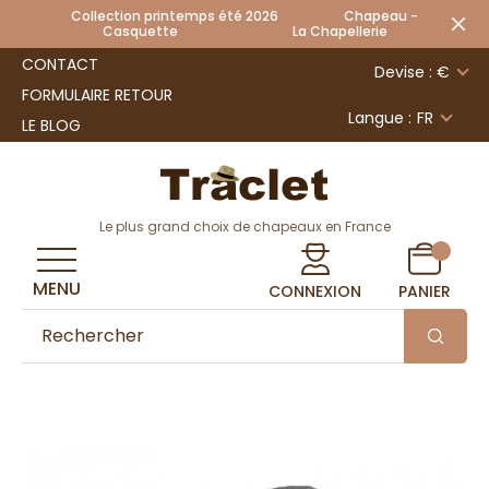
Collection printemps été 2026 Chapeau -
Casquette La Chapellerie
CONTACT
Devise : €
FORMULAIRE RETOUR
Langue :
FR
LE BLOG
Le plus grand choix de chapeaux en France
MENU
CONNEXION
PANIER