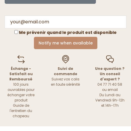
Me prévenir quand le produit est disponible
Notify me when available
Échange -
Suivi de
Une question ?
Satisfait ou
commande
Un conseil
Remboursé
Suivez vos colis
d'expert ?
100 jours
en toute sérénité
04 77 71 40 58
ouvrables pour
ou
email
échanger votre
Du Lundi au
produit
Vendredi 9h-12h
Guide de
et 14h-17h
l'entretien du
chapeau