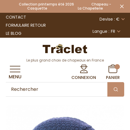
Collection printemps été 2026 Chapeau -
Casquette La Chapellerie
CONTACT
Devise : €
FORMULAIRE RETOUR
Langue :
FR
LE BLOG
Le plus grand choix de chapeaux en France
MENU
CONNEXION
PANIER