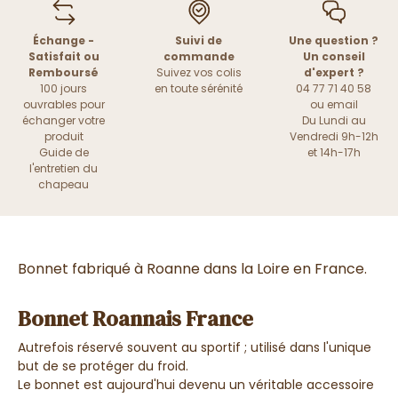
Échange -
Suivi de
Une question ?
Satisfait ou
commande
Un conseil
Remboursé
Suivez vos colis
d'expert ?
100 jours
en toute sérénité
04 77 71 40 58
ouvrables pour
ou
email
échanger votre
Du Lundi au
produit
Vendredi 9h-12h
Guide de
et 14h-17h
l'entretien du
chapeau
Bonnet fabriqué à Roanne dans la Loire en France.
Bonnet Roannais France
Autrefois réservé souvent au sportif ; utilisé dans l'unique
but de se protéger du froid.
Le bonnet est aujourd'hui devenu un véritable accessoire