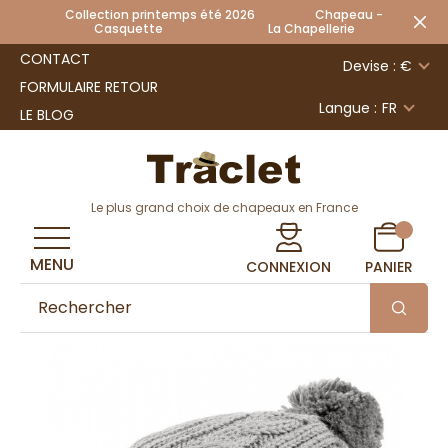
Collection printemps été 2026 Chapeau -
Casquette La Chapellerie
CONTACT
Devise : €
FORMULAIRE RETOUR
Langue :
FR
LE BLOG
Le plus grand choix de chapeaux en France
MENU
CONNEXION
PANIER