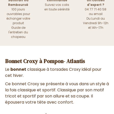
Satisfait ou
commande
Un conseil
Remboursé
Suivez vos colis
d'expert ?
100 jours
en toute sérénité
04 77 71 40 58
ouvrables pour
ou
email
échanger votre
Du Lundi au
produit
Vendredi 9h-12h
Guide de
et 14h-17h
l'entretien du
chapeau
Bonnet Croxy à Pompon- Atlantis
Le
bonnet
classique à torsades Croxy idéal pour
cet hiver.
Ce bonnet Croxy se présente à vous dans un style à
la fois classique et sportif. Classique par son motif
tricot et sportif par son allure et sa coupe. Il
épousera votre tête avec confort.