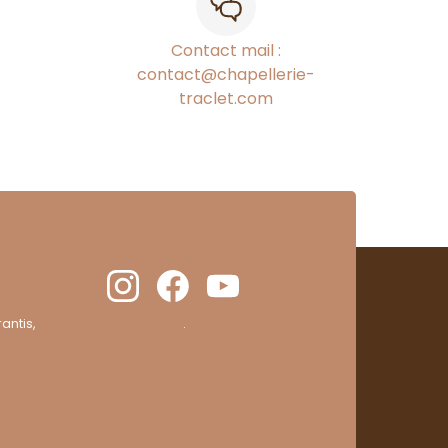
Contact mail :
contact@chapellerie-
traclet.com
antis,
cliquez ici pour vérifier
.