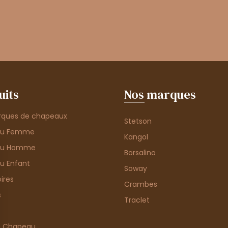
uits
Nos marques
rques de chapeaux
Stetson
au Femme
Kangol
au Homme
Borsalino
u Enfant
Soway
ires
Crambes
s
Traclet
e Chapeau