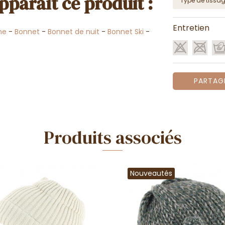
pparaît ce produit :
Type de tissa
Entretien
me
-
Bonnet
-
Bonnet de nuit
-
Bonnet Ski
-
PARTAG
Produits associés
Nouveautés