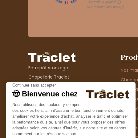
Prod
Entrepôt stockage
Nos ma
Chapellerie Traclet
Chape
14 Impasse Bardin
Chape
42300 Roanne
contact@chapellerie-traclet.com
Chapea
Boutique
Accesso
Chapellerie Traclet
Thème
4 rue de Cadore
Matière
42300 Roanne
Type d