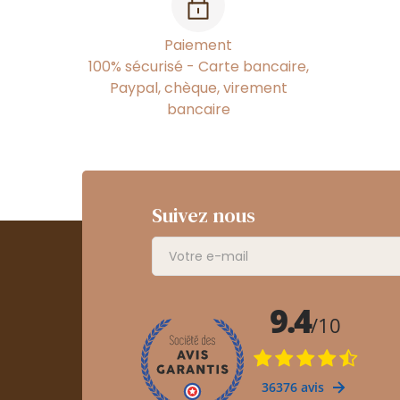
Paiement
100% sécurisé - Carte bancaire,
Paypal, chèque, virement
bancaire
Suivez nous