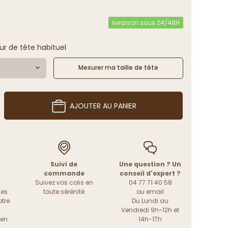
livraison sous 24/48H
ur de tête habituel
Mesurer ma taille de tête
AJOUTER AU PANIER
Suivi de
Une question ? Un
commande
conseil d'expert ?
Suivez vos colis en
04 77 71 40 58
les
toute sérénité
ou
email
tre
Du Lundi au
Vendredi 9h-12h et
ien
14h-17h