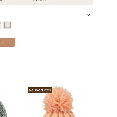
ge
à la main
ER
Nouveautés