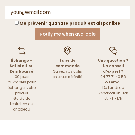
Me prévenir quand le produit est disponible
Notify me when available
Échange -
Suivi de
Une question ?
Satisfait ou
commande
Un conseil
Remboursé
Suivez vos colis
d'expert ?
100 jours
en toute sérénité
04 77 71 40 58
ouvrables pour
ou
email
échanger votre
Du Lundi au
produit
Vendredi 9h-12h
Guide de
et 14h-17h
l'entretien du
chapeau