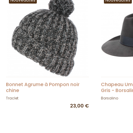
Nouveautés
Nouveautés
Bonnet Agrume à Pompon noir
Chapeau Umbe
chine
Gris - Borsal
Traclet
Borsalino
23,00 €