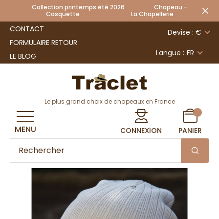
Collection printemps été 2026 Chapeau -
Casquette La Chapellerie
CONTACT
Devise : €
FORMULAIRE RETOUR
Langue :
FR
LE BLOG
Le plus grand choix de chapeaux en France
MENU
CONNEXION
PANIER