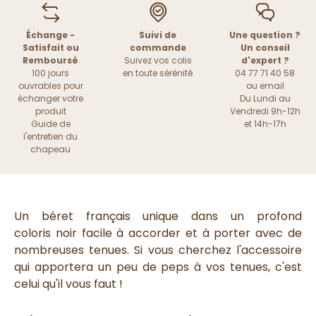
Échange -
Suivi de
Une question ?
Satisfait ou
commande
Un conseil
Remboursé
Suivez vos colis
d'expert ?
100 jours
en toute sérénité
04 77 71 40 58
ouvrables pour
ou
email
échanger votre
Du Lundi au
produit
Vendredi 9h-12h
Guide de
et 14h-17h
l'entretien du
chapeau
Un béret français unique dans un profond
coloris noir facile à accorder et à porter avec de
nombreuses tenues. Si vous cherchez l'accessoire
qui apportera un peu de peps à vos tenues, c'est
celui qu'il vous faut !