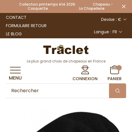
Collection printemps été 2026 Chapeau -
Casquette La Chapellerie
CONTACT
Devise : €
FORMULAIRE RETOUR
Langue :
FR
LE BLOG
Le plus grand choix de chapeaux en France
MENU
CONNEXION
PANIER