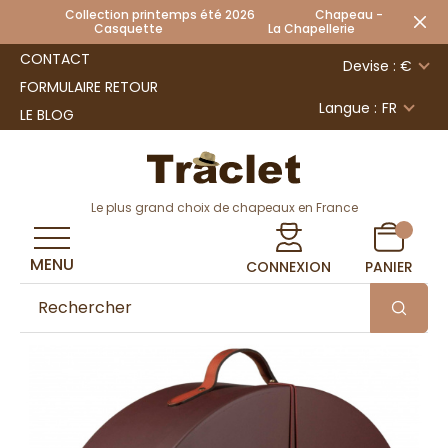
Collection printemps été 2026 Chapeau -
Casquette La Chapellerie
CONTACT
Devise : €
FORMULAIRE RETOUR
Langue :
FR
LE BLOG
Le plus grand choix de chapeaux en France
MENU
CONNEXION
PANIER