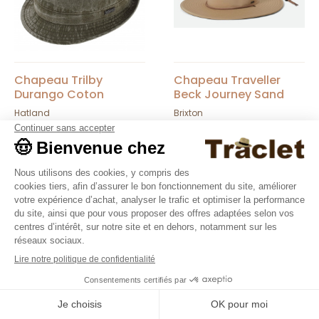
Chapeau Trilby
Chapeau Traveller
Durango Coton
Beck Journey Sand
Délavé Kaki - Hatland
UPF 40+ - Brixton
Hatland
Brixton
45,00 €
85,00 €
Nouveautés
Nouveautés
9.4
/10
36376 avis