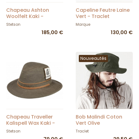
Chapeau Ashton
Capeline Feutre Laine
Woolfelt Kaki -
Vert - Traclet
Stetson
Stetson
Marque
185,00 €
130,00 €
Nouveautés
Chapeau Traveller
Bob Malindi Coton
Kalispell Wax Kaki -
Vert Olive
Stetson
Stetson
Traclet