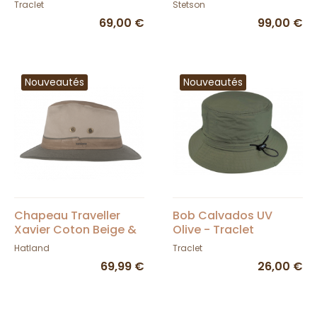
- Stetson
Traclet
Stetson
69,00 €
99,00 €
Nouveautés
Nouveautés
Chapeau Traveller
Bob Calvados UV
Xavier Coton Beige &
Olive - Traclet
Kaki - Hatland
Hatland
Traclet
69,99 €
26,00 €