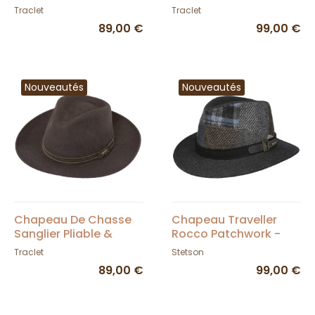
Imperméable
Oreilles Pliable &
Traclet
Traclet
Anthracite - Traclet
Imperméable - Traclet
89,00 €
99,00 €
Nouveautés
Nouveautés
Chapeau De Chasse
Chapeau Traveller
Sanglier Pliable &
Rocco Patchwork -
Imperméable Marron -
Stetson
Traclet
Stetson
Traclet
89,00 €
99,00 €