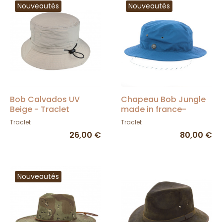
Nouveautés
Nouveautés
Bob Calvados UV
Chapeau Bob Jungle
Beige - Traclet
made in france-
Crambes
Traclet
Traclet
26,00 €
80,00 €
Nouveautés