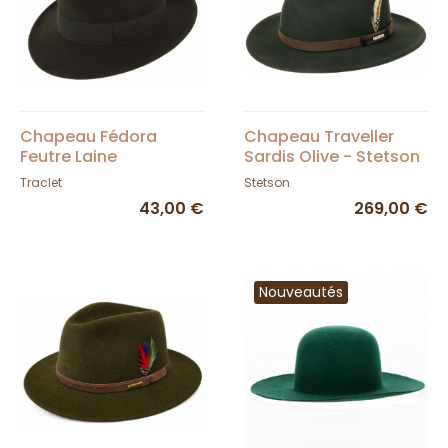
Chapeau Fédora
Chapeau Traveller
Feutre Laine
Sardis Olive - Stetson
Imperméable Vanador
Traclet
Stetson
Olive - Traclet
43,00 €
269,00 €
Nouveautés