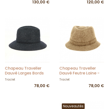
130,00 €
120,00 €
Chapeau Traveller
Chapeau Traveller
Dauvé Larges Bords
Dauvé Feutre Laine -
Feutre Laine - Traclet
Traclet
Traclet
Traclet
78,00 €
78,00 €
Nouveautés