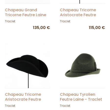
Chapeau Grand
Chapeau Tricorne
Tricorne Feutre Laine
Aristocrate Feutre
Noir Non Bordé -
Laine Noir Non Bordé -
Traclet
Traclet
Traclet
Traclet
135,00 €
115,00 €
Chapeau Tricorne
Chapeau Tyrolien
Aristocrate Feutre
Feutre Laine - Traclet
Laine Noir - Traclet
Traclet
Traclet