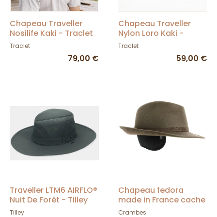
Chapeau Traveller
Chapeau Traveller
Nosilife Kaki - Traclet
Nylon Loro Kaki -
Traclet
Traclet
Traclet
79,00 €
59,00 €
Traveller LTM6 AIRFLO®
Chapeau fedora
Nuit De Forêt - Tilley
made in France cache
oreille olive
Tilley
Crambes