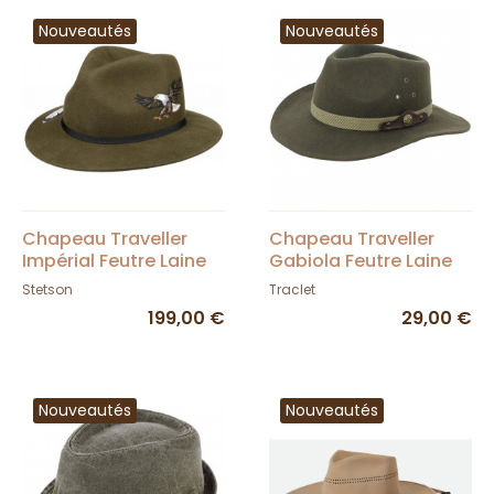
Nouveautés
Nouveautés
Chapeau Traveller
Chapeau Traveller
Impérial Feutre Laine
Gabiola Feutre Laine
Olive - Stetson
Olive- Traclet
Stetson
Traclet
199,00 €
29,00 €
Nouveautés
Nouveautés