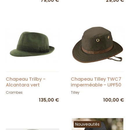
79,00 €
29,50 €
Chapeau Trilby -
Chapeau Tilley TWC7
Alcantara vert
imperméable - UPF50
+
Crambes
Tilley
135,00 €
100,00 €
Nouveautés