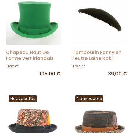
Chapeau Haut De
Tambourin Fanny en
Forme vert irlandais
Feutre Laine Kaki -
Made in France Feutre
Traclet
Traclet
Traclet
laine - Traclet
105,00 €
39,00 €
Nouveautés
Nouveautés