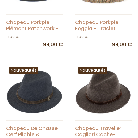
Chapeau Porkpie
Chapeau Porkpie
Piémont Patchwork -
Foggia - Traclet
Traclet
Traclet
Traclet
99,00 €
99,00 €
Nouveautés
Nouveautés
Chapeau De Chasse
Chapeau Traveller
Cerf Pliable &
Cagliari Cache-