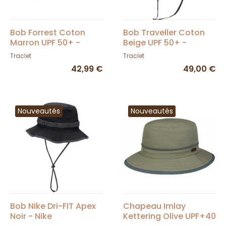
Bob Forrest Coton
Bob Traveller Coton
Marron UPF 50+ -
Beige UPF 50+ -
Scippis - Traclet
Traclet
Traclet
Traclet
42,99 €
49,00 €
Nouveautés
Nouveautés
Bob Nike Dri-FIT Apex
Chapeau Imlay
Noir - Nike
Kettering Olive UPF+40