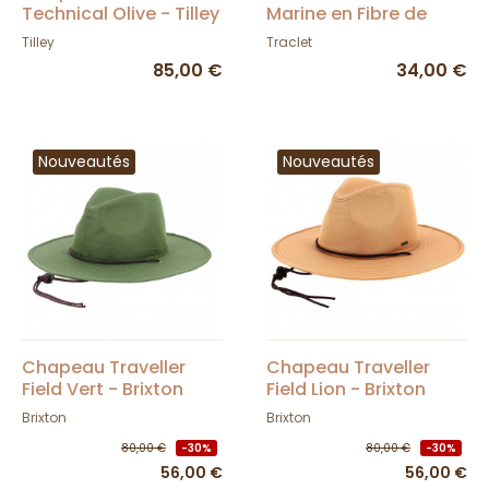
Technical Olive - Tilley
Marine en Fibre de
Bambou - Aussie
Tilley
Traclet
Apparel
85,00 €
34,00 €
Nouveautés
Nouveautés
Chapeau Traveller
Chapeau Traveller
Field Vert - Brixton
Field Lion - Brixton
Brixton
Brixton
80,00 €
-30%
80,00 €
-30%
56,00 €
56,00 €