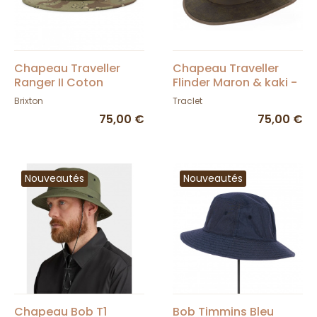
Chapeau Traveller
Chapeau Traveller
Ranger II Coton
Flinder Maron & kaki -
Camouflage - Brixton
Traclet
Brixton
Traclet
75,00 €
75,00 €
Nouveautés
Nouveautés
Chapeau Bob T1
Bob Timmins Bleu