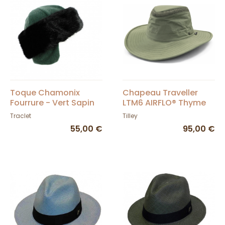
Toque Chamonix
Chapeau Traveller
Fourrure - Vert Sapin
LTM6 AIRFLO® Thyme
Green - Tilley
Traclet
Tilley
55,00 €
95,00 €