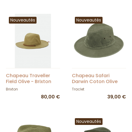
Nouveautés
Nouveautés
Chapeau Traveller
Chapeau Safari
Field Olive - Brixton
Darwin Coton Olive
Délavé UPF 50+ -
Brixton
Traclet
Traclet
80,00 €
39,00 €
Nouveautés