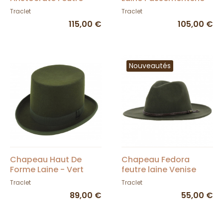
Laine Vert - Traclet
Vert - Traclet
Traclet
Traclet
115,00 €
105,00 €
Nouveautés
Chapeau Haut De
Chapeau Fedora
Forme Laine - Vert
feutre laine Venise
Bouteille
Vert Kaki - Traclet
Traclet
Traclet
89,00 €
55,00 €