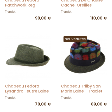
Chapeau Fedora
Chapeau De Chasse
Patchwork Reg -
Cache-Oreilles
Traclet
Ostende Pliable &
Traclet
Traclet
Imperméable Loden -
98,00 €
110,00 €
Traclet
Nouveautés
Chapeau Fedora
Chapeau Trilby San-
Lysandro Feutre Laine
Marin Laine - Traclet
Vert - Traclet
Traclet
Traclet
78,00 €
89,00 €