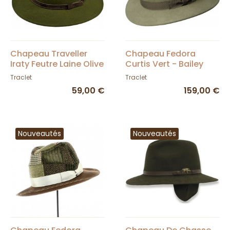
Chapeau Traveller
Chapeau Fedora
Iraty Feutre Laine Olive
Curtis Vert - Bailey
- Traclet
Traclet
Traclet
59,00 €
159,00 €
Nouveautés
Nouveautés