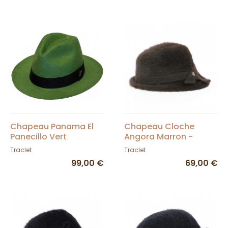
Chapeau Panama El
Chapeau Cloche
Panecillo Vert
Angora Marron -
Laulhère
Traclet
Traclet
99,00 €
69,00 €