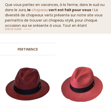
Que vous partiez en vacances, à la ferme, dans le sud ou
dans le Jura,
le
chapeau
vert est fait pour vous
! La
diversité de chapeaux verts présente sur notre site vous
permettra de trouver un chapeau stylé, pour chaque
occasion qui se présente à vous. Tout en étant
Lire la suite
confortables, nos chapeaux font preuve d'un bon
maintien. En feutre, en tissu ou en paille la qualité reste la
même, il n evous reste plus qu'à choisir !
PERTINENCE
Retrouvez une plus grande sélection de chapeau en
cliquant
ici
.