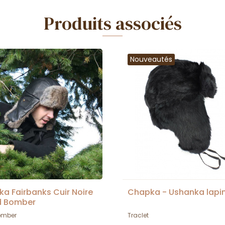
Produits associés
Nouveautés
a Fairbanks Cuir Noire
Chapka - Ushanka lapin
d Bomber
omber
Traclet