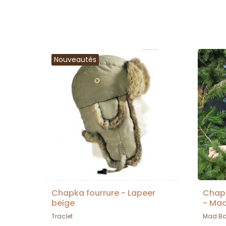
Nouveautés
Chapka fourrure - Lapeer
Chapk
beige
- Ma
Traclet
Mad B