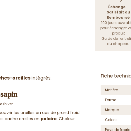
Échange -
Satisfait ou
Remboursé
100 jours ouvrab
pour échanger vo
produit
Guide de l'entret
du chapeau
Fiche techni
hes-oreilles
intégrés.
Matière
 sapin
Forme
l'hiver.
Marque
vrir les oreilles en cas de grand froid.
les cache oreilles en
polaire
. Chaleur
Coloris
Pays de fabric