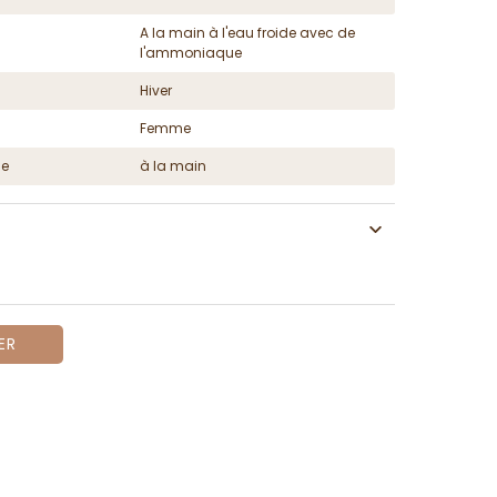
A la main à l'eau froide avec de
l'ammoniaque
Hiver
Femme
ge
à la main
ER