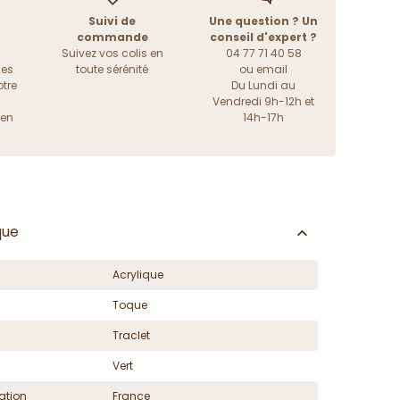
Suivi de
Une question ? Un
commande
conseil d'expert ?
Suivez vos colis en
04 77 71 40 58
les
toute sérénité
ou
email
tre
Du Lundi au
Vendredi 9h-12h et
ien
14h-17h
que
Acrylique
Toque
Traclet
Vert
ation
France