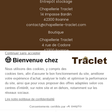
Entrepôt stockage
Chapellerie Traclet
14 Impasse Bardin
42300 Roanne
contact@chapellerie-traclet.com
Boutique
Chapellerie Traclet
4 rue de Cadore
42300 Roanne
Produits
Nos marques
Informations
© 1995–2026 Traclet
9.4
/10
36376 avis