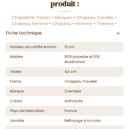
produit :
Chapellerie Traclet
-
Marques
-
Chapeau Traveller
-
Chapeau Femme
-
Chapeau
-
Homme
-
Thèmes
-
Fiche technique
Hauteur de calotte environ
12 cm
Matière
90% polyester et 10%
élasthanne
Visière
4,5 cm
Forme
Chapeau Traveller
Marque
Crambes
Coloris
Anthracite
Pays de fabrication
France
Lavable
Nettoyage a la main