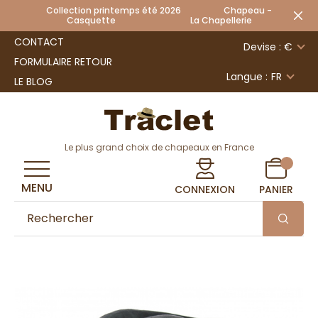
Collection printemps été 2026 Chapeau -
Casquette La Chapellerie
CONTACT
Devise : €
FORMULAIRE RETOUR
Langue :
FR
LE BLOG
Le plus grand choix de chapeaux en France
MENU
CONNEXION
PANIER