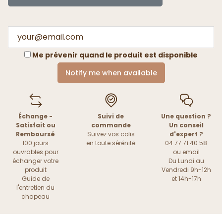
Me prévenir quand le produit est disponible
Notify me when available
Échange -
Suivi de
Une question ?
Satisfait ou
commande
Un conseil
Remboursé
Suivez vos colis
d'expert ?
100 jours
en toute sérénité
04 77 71 40 58
ouvrables pour
ou
email
échanger votre
Du Lundi au
produit
Vendredi 9h-12h
Guide de
et 14h-17h
l'entretien du
chapeau