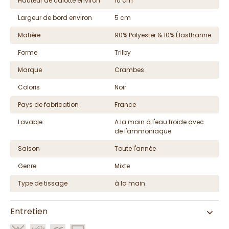
Hauteur de calotte environ
10 cm
Largeur de bord environ
5 cm
Matière
90% Polyester & 10% Élasthanne
Forme
Trilby
Marque
Crambes
Coloris
Noir
Pays de fabrication
France
Lavable
A la main à l'eau froide avec
de l'ammoniaque
Saison
Toute l'année
Genre
Mixte
Type de tissage
à la main
Entretien