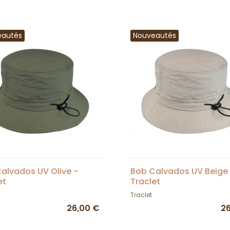
eautés
Nouveautés
alvados UV Olive -
Bob Calvados UV Beige
et
Traclet
Traclet
26,00 €
2