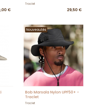
Traclet
,00 €
29,50 €
Nouveautés
i
Bob Marsala Nylon UPF50+ -
Traclet
Traclet