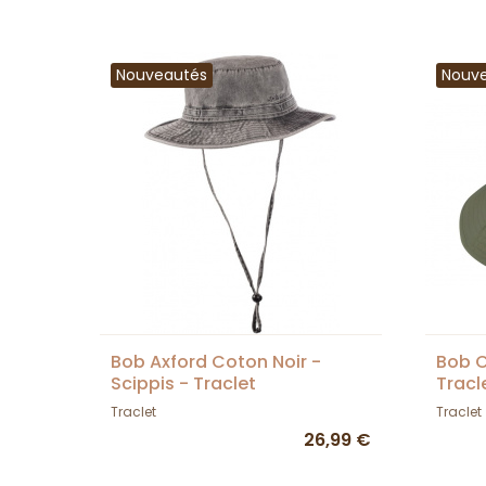
Nouveautés
Nouv
Bob Axford Coton Noir -
Bob C
Scippis - Traclet
Tracl
Traclet
Traclet
26,99 €