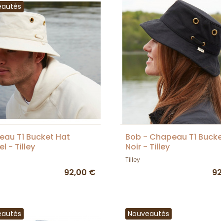
eautés
au T1 Bucket Hat
Bob - Chapeau T1 Bucke
l - Tilley
Noir - Tilley
Tilley
92,00 €
9
eautés
Nouveautés