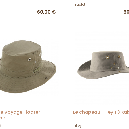
Apparel
Traclet
60,00 €
50
e Voyage Floater
Le chapeau Tilley T3 kak
and
d
Tilley