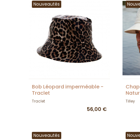
Nouveautés
Nouv
Bob Léopard imperméable -
Chape
Traclet
Nature
Traclet
Tilley
56,00 €
Nouveautés
Nouv