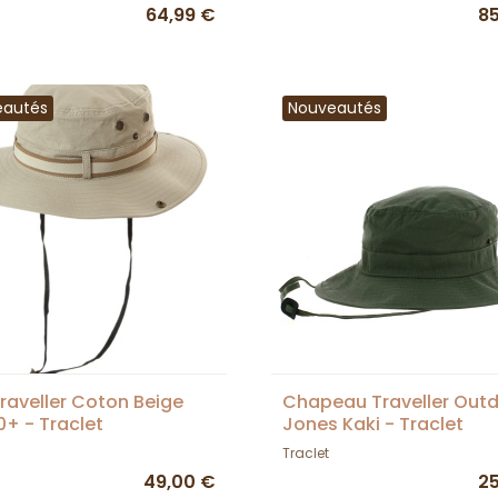
64,99 €
8
eautés
Nouveautés
raveller Coton Beige
Chapeau Traveller Out
0+ - Traclet
Jones Kaki - Traclet
Traclet
49,00 €
2