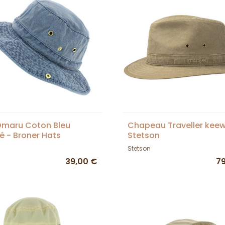
Omaru Coton Bleu
Chapeau Traveller keew
é - Broner Hats
Stetson
Stetson
39,00 €
7