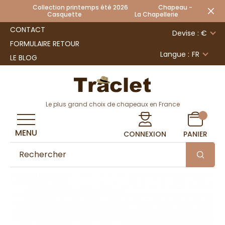
Collection printemps été 2026 Chapeau -
Casquette La Chapellerie
CONTACT
Devise : €
FORMULAIRE RETOUR
Langue :
FR
LE BLOG
Le plus grand choix de chapeaux en France
MENU
CONNEXION
PANIER