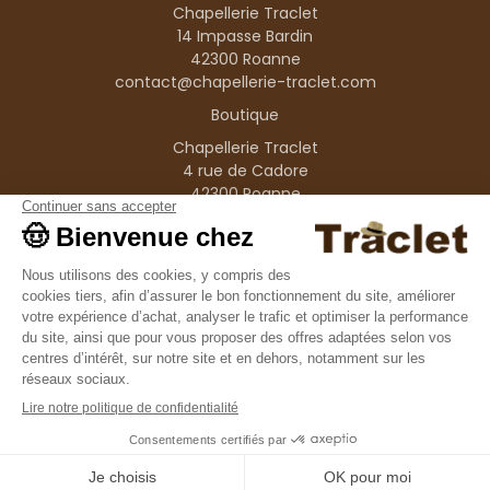
Chapellerie Traclet
14 Impasse Bardin
42300 Roanne
contact@chapellerie-traclet.com
Boutique
Chapellerie Traclet
4 rue de Cadore
42300 Roanne
Produits
Nos marques
Informations
© 1995–2026 Traclet
9.4
/10
36376 avis
Français
(FR)