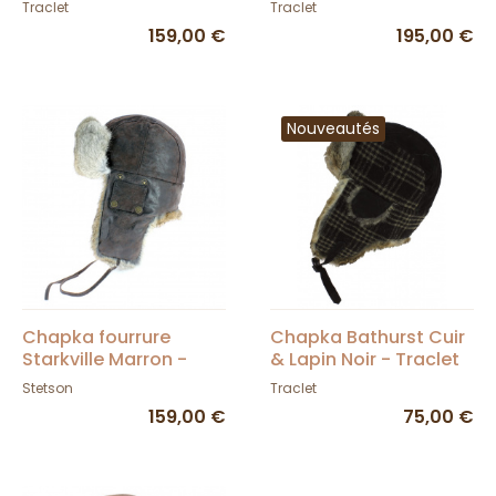
Traclet
Traclet
Traclet
159,00 €
195,00 €
Nouveautés
Chapka fourrure
Chapka Bathurst Cuir
Starkville Marron -
& Lapin Noir - Traclet
Stetson
Stetson
Traclet
159,00 €
75,00 €