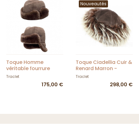
Nouveautés
Toque Homme
Toque Ciadellia Cuir &
véritable fourrure
Renard Marron -
Traclet
Traclet
Traclet
175,00 €
298,00 €