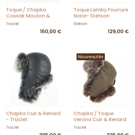
Toque / Chapka
Toque Lamby Fourrure
Cossak Mouton &
Noire- Stetson
Fourrure Marron -
Traclet
Stetson
Traclet
150,00 €
129,00 €
Nouveautés
Chapka Cuir & Renard
Chapka / Toque
- Traclet
Verona Cuir & Renard
Marron - Traclet
Traclet
Traclet