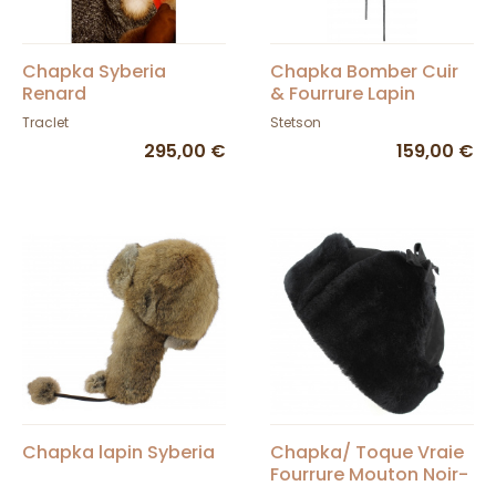
Chapka Syberia
Chapka Bomber Cuir
Renard
& Fourrure Lapin
Grise- Stetson
Traclet
Stetson
295,00 €
159,00 €
Chapka lapin Syberia
Chapka/ Toque Vraie
Fourrure Mouton Noir-