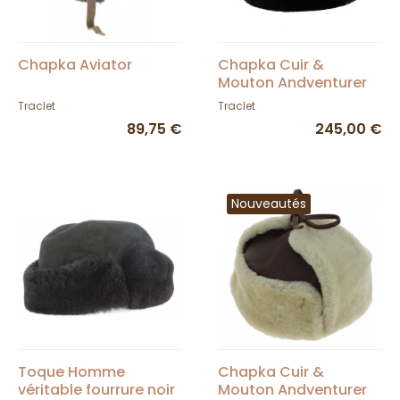
Chapka Aviator
Chapka Cuir &
Mouton Andventurer
Grise - Traclet
Traclet
Traclet
89,75 €
245,00 €
Nouveautés
Toque Homme
Chapka Cuir &
véritable fourrure noir
Mouton Andventurer