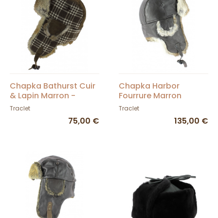
Chapka Bathurst Cuir
Chapka Harbor
& Lapin Marron -
Fourrure Marron
Traclet
Traclet
Traclet
75,00 €
135,00 €