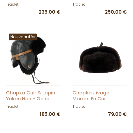
Marron - Traclet
Traclet
Traclet
235,00 €
250,00 €
Nouveautés
Chapka Cuir & Lapin
Chapka Jivago
Yukon Noir - Gena
Marron En Cuir
Véritable Avec
Traclet
Traclet
Fourrure
185,00 €
79,00 €