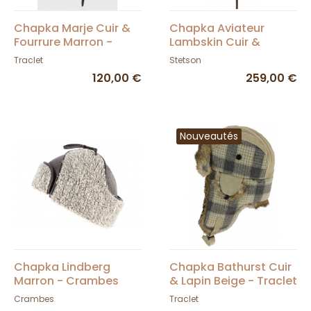
Chapka Marje Cuir &
Chapka Aviateur
Fourrure Marron -
Lambskin Cuir &
Traclet
Coton - Stetson
Traclet
Stetson
120,00 €
259,00 €
Nouveautés
Chapka Lindberg
Chapka Bathurst Cuir
Marron - Crambes
& Lapin Beige - Traclet
Crambes
Traclet