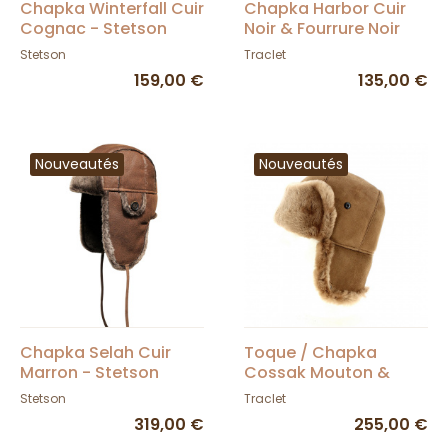
Chapka Winterfall Cuir
Chapka Harbor Cuir
Cognac - Stetson
Noir & Fourrure Noir
Stetson
Traclet
159,00 €
135,00 €
Nouveautés
Nouveautés
Chapka Selah Cuir
Toque / Chapka
Marron - Stetson
Cossak Mouton &
Fourrure Camel -
Stetson
Traclet
Traclet
319,00 €
255,00 €