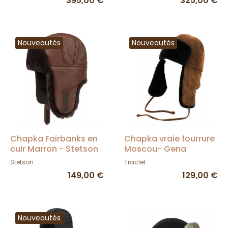
395,00 €
325,00 €
Nouveautés
Nouveautés
Chapka Fairbanks en
Chapka vraie fourrure
cuir Marron - Stetson
Moscou- Gena
marron
Stetson
Traclet
149,00 €
129,00 €
Nouveautés