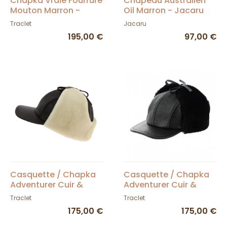
Chapka Vraie Fourrure
Chapeau Australien
Mouton Marron -
Oil Marron - Jacaru
Traclet
Traclet
Jacaru
195,00 €
97,00 €
Casquette / Chapka
Casquette / Chapka
Adventurer Cuir &
Adventurer Cuir &
Agneau Noire - Traclet
Agneau Noir - Traclet
Traclet
Traclet
175,00 €
175,00 €