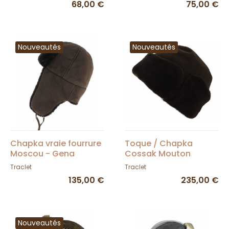
68,00 €
75,00 €
Nouveautés
Nouveautés
Chapka vraie fourrure
Toque / Chapka
Moscou - Gena
Cossak Mouton
marron chocolat
Marron - Traclet
Traclet
Traclet
135,00 €
235,00 €
Nouveautés