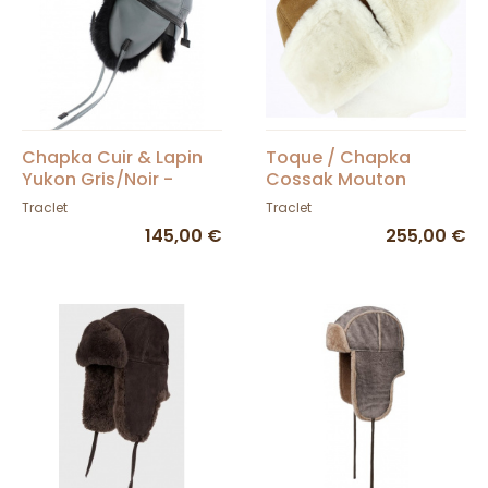
Chapka Cuir & Lapin
Toque / Chapka
Yukon Gris/Noir -
Cossak Mouton
Gena
Camel - Traclet
Traclet
Traclet
145,00 €
255,00 €