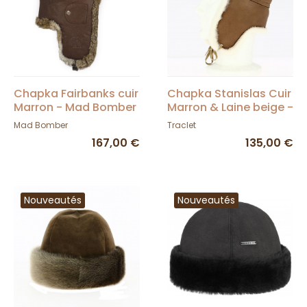
Chapka Fairbanks cuir
Chapka Stanislas Cuir
Marron - Mad Bomber
Marron & Laine beige -
Traclet
Mad Bomber
Traclet
167,00 €
135,00 €
Nouveautés
Nouveautés