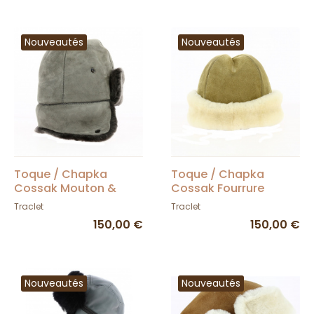
Nouveautés
Nouveautés
Toque / Chapka
Toque / Chapka
Cossak Mouton &
Cossak Fourrure
Fourrure - Traclet
Cache-oreilles -
Traclet
Traclet
Traclet
150,00 €
150,00 €
Nouveautés
Nouveautés