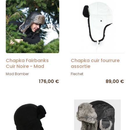
Chapka Fairbanks
Chapka cuir fourrure
Cuir Noire - Mad
assortie
Bomber
Mad Bomber
Flechet
176,00 €
89,00 €