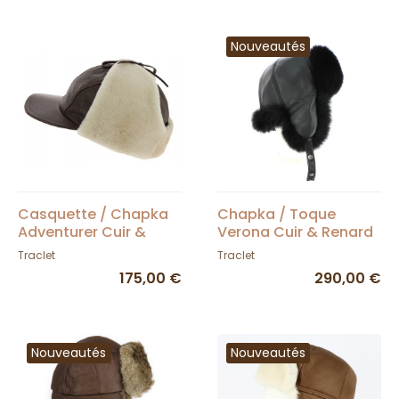
Nouveautés
Casquette / Chapka
Chapka / Toque
Adventurer Cuir &
Verona Cuir & Renard
Agneau Marron -
- Traclet
Traclet
Traclet
Traclet
175,00 €
290,00 €
Nouveautés
Nouveautés