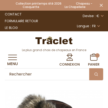
Collection printemps été 2026 Chapeau -
Casquette La Chapellerie
CONTACT
Devise : €
FORMULAIRE RETOUR
Langue :
FR
LE BLOG
Le plus grand choix de chapeaux en France
MENU
CONNEXION
PANIER