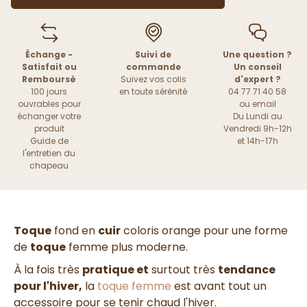
Échange -
Suivi de
Une question ?
Satisfait ou
commande
Un conseil
Remboursé
Suivez vos colis
d'expert ?
100 jours
en toute sérénité
04 77 71 40 58
ouvrables pour
ou
email
échanger votre
Du Lundi au
produit
Vendredi 9h-12h
Guide de
et 14h-17h
l'entretien du
chapeau
Toque
fond en
cuir
coloris orange pour une forme
de
toque
femme plus moderne.
À la fois très
pratique et
surtout très
tendance
pour l'hiver,
la
toque femme
est avant tout un
accessoire pour se tenir chaud l'hiver.