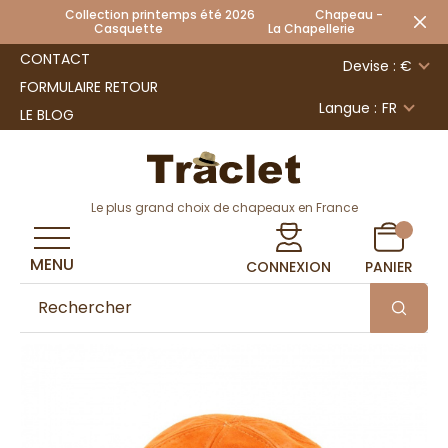
Collection printemps été 2026 Chapeau -
Casquette La Chapellerie
CONTACT
Devise : €
FORMULAIRE RETOUR
Langue :
FR
LE BLOG
Le plus grand choix de chapeaux en France
MENU
CONNEXION
PANIER