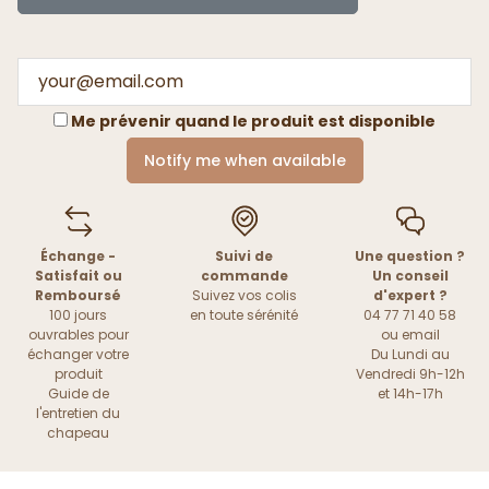
Me prévenir quand le produit est disponible
Notify me when available
Échange -
Suivi de
Une question ?
Satisfait ou
commande
Un conseil
Remboursé
Suivez vos colis
d'expert ?
100 jours
en toute sérénité
04 77 71 40 58
ouvrables pour
ou
email
échanger votre
Du Lundi au
produit
Vendredi 9h-12h
Guide de
et 14h-17h
l'entretien du
chapeau