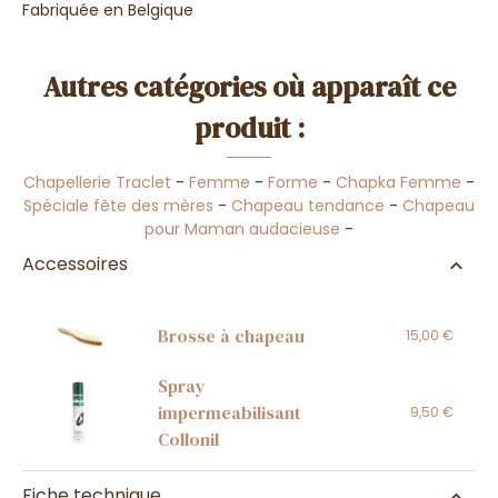
Fabriquée en Belgique
Autres catégories où apparaît ce
produit :
Chapellerie Traclet
-
Femme
-
Forme
-
Chapka Femme
-
Spéciale fête des mères
-
Chapeau tendance
-
Chapeau
pour Maman audacieuse
-
Accessoires
Brosse à chapeau
15,00 €
Spray
impermeabilisant
9,50 €
Collonil
Fiche technique