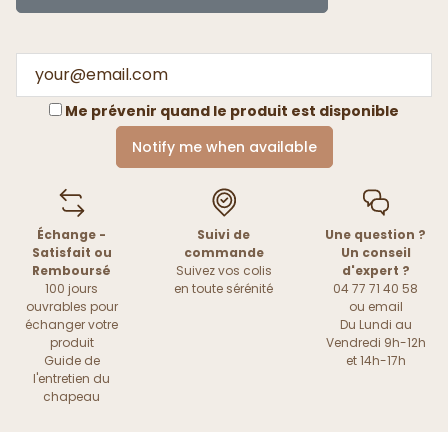
Me prévenir quand le produit est disponible
Notify me when available
Échange -
Suivi de
Une question ?
Satisfait ou
commande
Un conseil
Remboursé
Suivez vos colis
d'expert ?
100 jours
en toute sérénité
04 77 71 40 58
ouvrables pour
ou
email
échanger votre
Du Lundi au
produit
Vendredi 9h-12h
Guide de
et 14h-17h
l'entretien du
chapeau