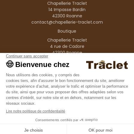
Chapellerie Traclet
14 Impasse Bardin
42300 Roanne
contact@chapellerie-traclet.com
Boutique
Chapellerie Traclet
4 rue de Cadore
42300 Roanne
Produits
Nos marques
Informations
© 1995–2026 Traclet
9.4
/10
36376 avis
Français
(FR)