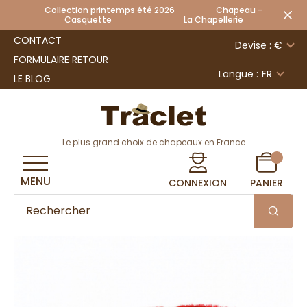
Collection printemps été 2026 Chapeau -
Casquette La Chapellerie
CONTACT
Devise : €
FORMULAIRE RETOUR
Langue :
FR
LE BLOG
Le plus grand choix de chapeaux en France
MENU
CONNEXION
PANIER