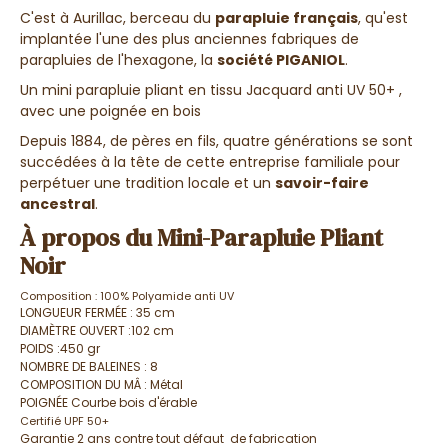
C'est à Aurillac, berceau du
parapluie français
, qu'est
implantée l'une des plus anciennes fabriques de
parapluies de l'hexagone, la
société PIGANIOL
.
Un mini parapluie pliant en tissu Jacquard anti UV 50+ ,
avec une poignée en bois
Depuis 1884, de pères en fils, quatre générations se sont
succédées à la tête de cette entreprise familiale pour
perpétuer une tradition locale et un
savoir-faire
ancestral
.
À propos du Mini-Parapluie Pliant
Noir
Composition : 100% Polyamide anti UV
LONGUEUR FERMÉE :
35 cm
DIAMÈTRE OUVERT :
102 cm
POIDS :
450 gr
NOMBRE DE BALEINES :
8
COMPOSITION DU MÂ :
Métal
POIGNÉE
Courbe bois d'érable
Certifié UPF 50+
Garantie 2 ans contre tout défaut de fabrication