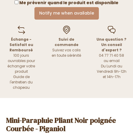
Me prévenir quand le produit est disponible
Notify me when available
Échange -
Suivi de
Une question ?
Satisfait ou
commande
Un conseil
Remboursé
Suivez vos colis
d'expert ?
100 jours
en toute sérénité
04 77 71 40 58
ouvrables pour
ou
email
échanger votre
Du Lundi au
produit
Vendredi 9h-12h
Guide de
et 14h-17h
l'entretien du
chapeau
Mini-Parapluie Pliant Noir poignée
Courbée - Piganiol