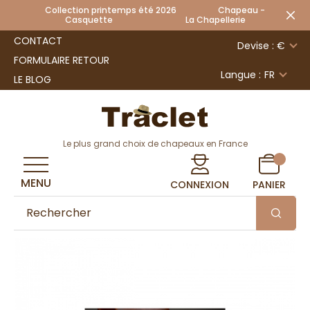
Collection printemps été 2026 Chapeau -
Casquette La Chapellerie
CONTACT
Devise : €
FORMULAIRE RETOUR
Langue :
FR
LE BLOG
Le plus grand choix de chapeaux en France
MENU
CONNEXION
PANIER