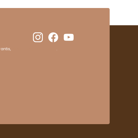
antis,
cliquez ici pour vérifier
.