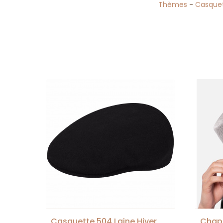
Thèmes
-
Casquet
Casquette 504 Laine Hiver
Chap