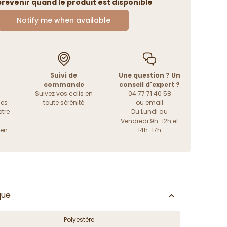
révenir quand le produit est disponible
Notify me when available
Suivi de
Une question ? Un
commande
conseil d'expert ?
Suivez vos colis en
04 77 71 40 58
les
toute sérénité
ou
email
tre
Du Lundi au
Vendredi 9h-12h et
ien
14h-17h
que
Polyestère