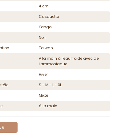
4 cm
Casquette
Kangol
Noir
ation
Taiwan
A la main à l'eau froide avec de
l'ammoniaque
Hiver
 tête
S - M - L - XL
Mixte
ge
à la main
ER