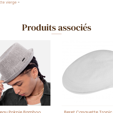
te vierge
-
Produits associés
eau Pokpie Bamboo
Beret Casquette Tropic