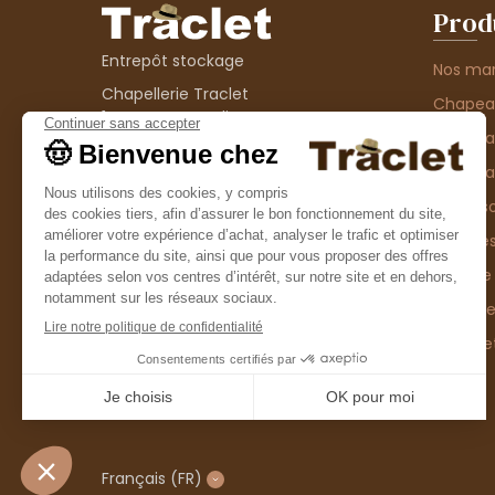
Prod
Entrepôt stockage
Nos ma
Chapellerie Traclet
Chape
14 Impasse Bardin
Chape
42300 Roanne
contact@chapellerie-traclet.com
Chapea
Boutique
Accesso
Chapellerie Traclet
Thème
4 rue de Cadore
Matière
42300 Roanne
Type d
Casque
Promo
Français
(FR)