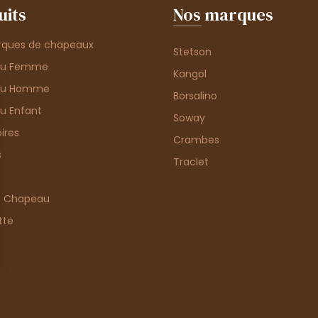
uits
Nos marques
rques de chapeaux
Stetson
au Femme
Kangol
au Homme
Borsalino
u Enfant
Soway
ires
Crambes
s
Traclet
e Chapeau
tte