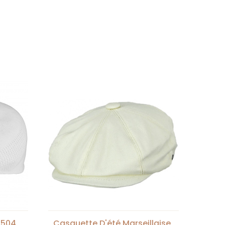
 504
Casquette D'été Marseillaise