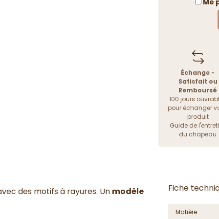
Me p
Échange -
Satisfait ou
Remboursé
100 jours ouvrab
pour échanger vo
produit
Guide de l'entret
du chapeau
Fiche techni
avec des motifs à rayures. Un
modèle
Matière