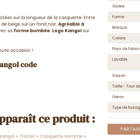
Visière
Forme
cotées sur la longueur de la casquette.
Entre
 de beige sur un fond noir.
Agréable à
Marque
vec sa
forme bombée
.
Logo Kangol
sur
Coloris
Pays de fabric
oute occasion !
Lavable
kangol code
Saison
Taille - Tour de
Genre
Type de tissa
pparaît ce produit :
PARTAG
Kangol
-
Traclet
-
Casquette Homme
-