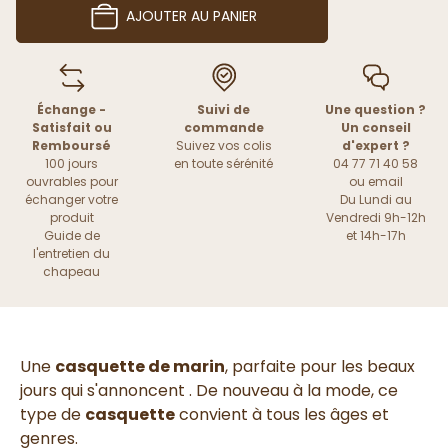
AJOUTER AU PANIER
Échange -
Suivi de
Une question ?
Satisfait ou
commande
Un conseil
Remboursé
Suivez vos colis
d'expert ?
100 jours
en toute sérénité
04 77 71 40 58
ouvrables pour
ou
email
échanger votre
Du Lundi au
produit
Vendredi 9h-12h
Guide de
et 14h-17h
l'entretien du
chapeau
Une
casquette de marin
, parfaite pour les beaux
jours qui s'annoncent . De nouveau à la mode, ce
type de
casquette
convient à tous les âges et
genres.