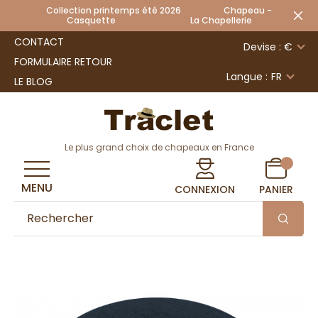
Collection printemps été 2026 Chapeau -
Casquette La Chapellerie
CONTACT
Devise : €
FORMULAIRE RETOUR
Langue :
FR
LE BLOG
Le plus grand choix de chapeaux en France
MENU
CONNEXION
PANIER