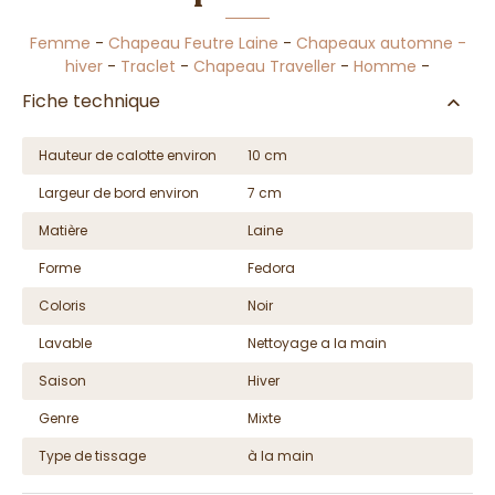
Femme
-
Chapeau Feutre Laine
-
Chapeaux automne -
hiver
-
Traclet
-
Chapeau Traveller
-
Homme
-
Fiche technique
Hauteur de calotte environ
10 cm
Largeur de bord environ
7 cm
Matière
Laine
Forme
Fedora
Coloris
Noir
Lavable
Nettoyage a la main
Saison
Hiver
Genre
Mixte
Type de tissage
à la main