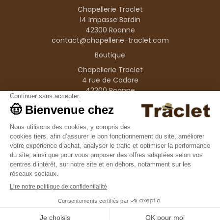
Chapellerie Traclet
14 Impasse Bardin
42300 Roanne
contact@chapellerie-traclet.com
Boutique
Chapellerie Traclet
4 rue de Cadore
42300 Roanne
Produits
Nos marques
Informations
© 1995–2026 Traclet
9.4
/10
36376 avis
Français
(FR)