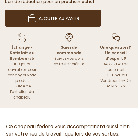
bon de réduction pour un prochain achat.
AJOUTER AU PANIER
Échange -
Suivi de
Une question ?
Satisfait ou
commande
Un conseil
Remboursé
Suivez vos colis
d'expert ?
100 jours
en toute sérénité
04 77 71 40 58
ouvrables pour
ou
email
échanger votre
Du Lundi au
produit
Vendredi 9h-12h
Guide de
et 14h-17h
l'entretien du
chapeau
Ce chapeau fedora vous accompagnera aussi bien
sur votre lieu de travail , que lors de vos sorties.