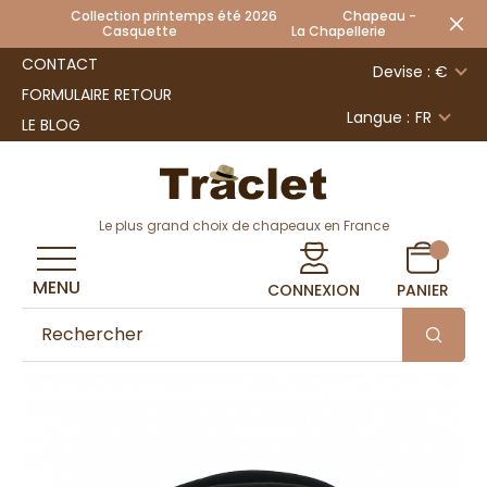
Collection printemps été 2026 Chapeau -
Casquette La Chapellerie
CONTACT
Devise : €
FORMULAIRE RETOUR
Langue :
FR
LE BLOG
Le plus grand choix de chapeaux en France
MENU
CONNEXION
PANIER