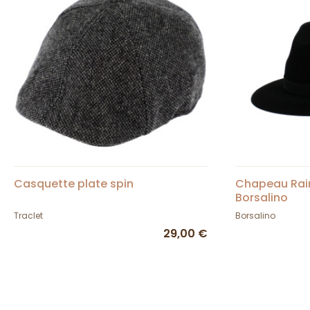
Casquette plate spin
Chapeau Rain
Borsalino
Traclet
Borsalino
29,00 €