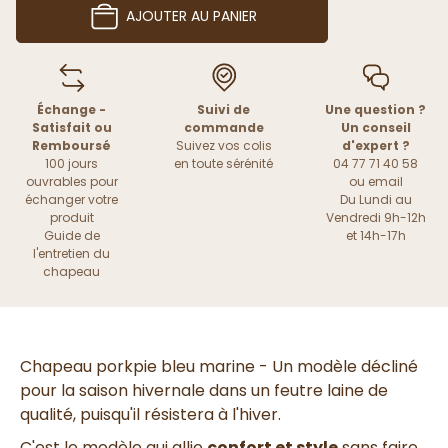
AJOUTER AU PANIER
Échange -
Suivi de
Une question ?
Satisfait ou
commande
Un conseil
Remboursé
Suivez vos colis
d'expert ?
100 jours
en toute sérénité
04 77 71 40 58
ouvrables pour
ou
email
échanger votre
Du Lundi au
produit
Vendredi 9h-12h
Guide de
et 14h-17h
l'entretien du
chapeau
Chapeau porkpie bleu marine - Un modèle décliné
pour la saison hivernale dans un feutre laine de
qualité, puisqu'il résistera à l'hiver.
C'est le modèle qui allie
confort et style
sans faire