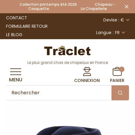
Collection printemps été 2026 Chapeau -
Casquette La Chapellerie
CONTACT
Devise : €
FORMULAIRE RETOUR
Langue :
FR
LE BLOG
Le plus grand choix de chapeaux en France
MENU
CONNEXION
PANIER