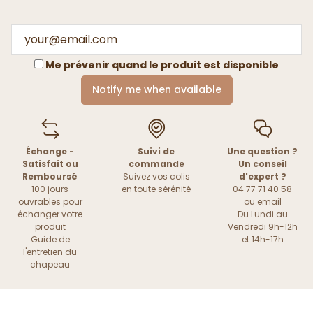
Me prévenir quand le produit est disponible
Notify me when available
Échange -
Suivi de
Une question ?
Satisfait ou
commande
Un conseil
Remboursé
Suivez vos colis
d'expert ?
100 jours
en toute sérénité
04 77 71 40 58
ouvrables pour
ou
email
échanger votre
Du Lundi au
produit
Vendredi 9h-12h
Guide de
et 14h-17h
l'entretien du
chapeau