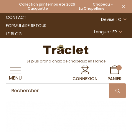
Collection printemps été 2026 Chapeau -
Casquette La Chapellerie
CONTACT
Devise : €
FORMULAIRE RETOUR
Langue :
FR
LE BLOG
Le plus grand choix de chapeaux en France
MENU
CONNEXION
PANIER