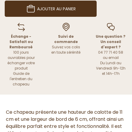
AJOUTER AU PANIER
Échange -
Suivi de
Une question ?
Satisfait ou
commande
Un conseil
Remboursé
Suivez vos colis
d'expert ?
100 jours
en toute sérénité
04 77 71 40 58
ouvrables pour
ou
email
échanger votre
Du Lundi au
produit
Vendredi 9h-12h
Guide de
et 14h-17h
l'entretien du
chapeau
Ce chapeau présente une hauteur de calotte de 11
cm et une largeur de bord de 6 cm, offrant ainsi un
équilibre parfait entre style et fonctionnalité. Il est