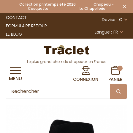
Collection printemps été 2026 Chapeau -
Casquette La Chapellerie
CONTACT
Devise : €
FORMULAIRE RETOUR
Langue :
FR
LE BLOG
Le plus grand choix de chapeaux en France
MENU
CONNEXION
PANIER