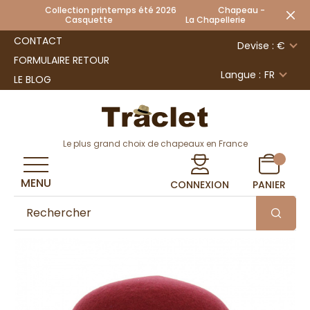
Collection printemps été 2026 Chapeau -
Casquette La Chapellerie
CONTACT
Devise : €
FORMULAIRE RETOUR
Langue :
FR
LE BLOG
Le plus grand choix de chapeaux en France
MENU
CONNEXION
PANIER