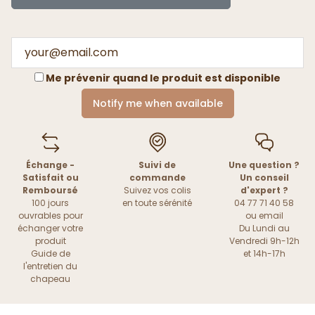
Me prévenir quand le produit est disponible
Notify me when available
Échange -
Suivi de
Une question ?
Satisfait ou
commande
Un conseil
Remboursé
Suivez vos colis
d'expert ?
100 jours
en toute sérénité
04 77 71 40 58
ouvrables pour
ou
email
échanger votre
Du Lundi au
produit
Vendredi 9h-12h
Guide de
et 14h-17h
l'entretien du
chapeau