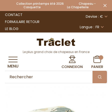
Collection printemps été 2026 Chapeau -
Casquette La Chapellerie
CONTACT
Devise : €
FORMULAIRE RETOUR
Langue :
FR
LE BLOG
Le plus grand choix de chapeaux en France
MENU
CONNEXION
PANIER