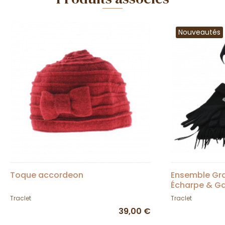
Nouveautés
Toque accordeon
Ensemble Gra
Écharpe & Gan
Traclet
Traclet
Traclet
39,00 €