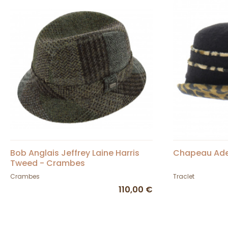
Bob Anglais Jeffrey Laine Harris
Chapeau Adel
Tweed - Crambes
Crambes
Traclet
110,00 €