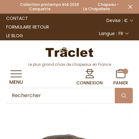
Collection printemps été 2026 Chapeau -
Casquette La Chapellerie
CONTACT
Devise : €
FORMULAIRE RETOUR
Langue :
FR
LE BLOG
Le plus grand choix de chapeaux en France
MENU
CONNEXION
PANIER