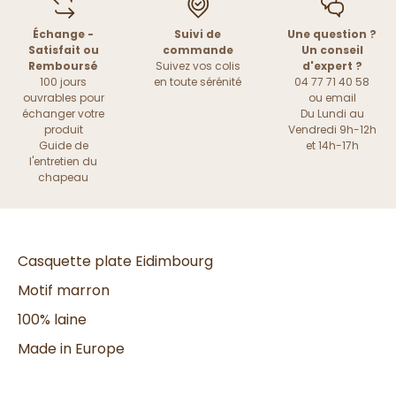
Échange -
Suivi de
Une question ?
Satisfait ou
commande
Un conseil
Remboursé
Suivez vos colis
d'expert ?
100 jours
en toute sérénité
04 77 71 40 58
ouvrables pour
ou
email
échanger votre
Du Lundi au
produit
Vendredi 9h-12h
Guide de
et 14h-17h
l'entretien du
chapeau
Casquette plate Eidimbourg
Motif marron
100% laine
Made in Europe