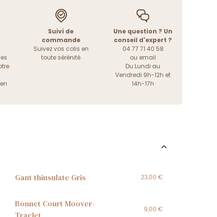
Suivi de
Une question ? Un
commande
conseil d'expert ?
Suivez vos colis en
04 77 71 40 58
les
toute sérénité
ou
email
tre
Du Lundi au
Vendredi 9h-12h et
ien
14h-17h
Gant thinsulate Gris
23,00 €
Bonnet Court Moover-
9,00 €
Traclet