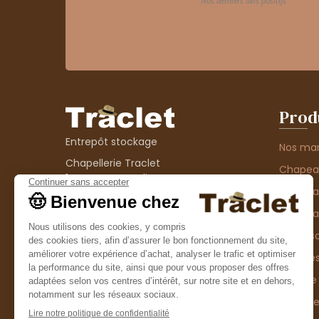
Prod
Entrepôt stockage
Nos ma
Chapellerie Traclet
Chape
14 Impasse Bardin
Chape
42300 Roanne
contact@chapellerie-traclet.com
Chapea
Boutique
Accesso
Chapellerie Traclet
Thème
4 rue de Cadore
Matière
42300 Roanne
Type d