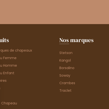
uits
Nos marques
rques de chapeaux
Stetson
au Femme
Kangol
au Homme
Borsalino
u Enfant
Soway
ires
Crambes
s
Traclet
e Chapeau