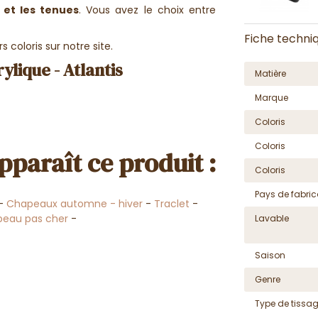
 et les tenues
. Vous avez le choix entre
Fiche techni
s coloris sur notre site.
lique - Atlantis
Matière
Marque
Coloris
Coloris
pparaît ce produit :
Coloris
Pays de fabric
-
Chapeaux automne - hiver
-
Traclet
-
eau pas cher
-
Lavable
Saison
Genre
Type de tissa