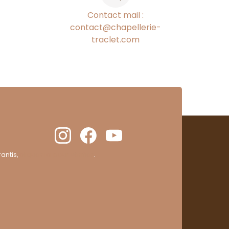
Contact mail :
contact@chapellerie-
traclet.com
antis,
cliquez ici pour vérifier
.