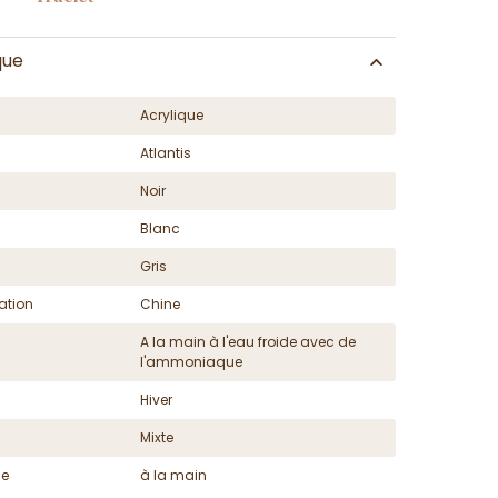
que
Acrylique
Atlantis
Noir
Blanc
Gris
ation
Chine
A la main à l'eau froide avec de
l'ammoniaque
Hiver
Mixte
ge
à la main