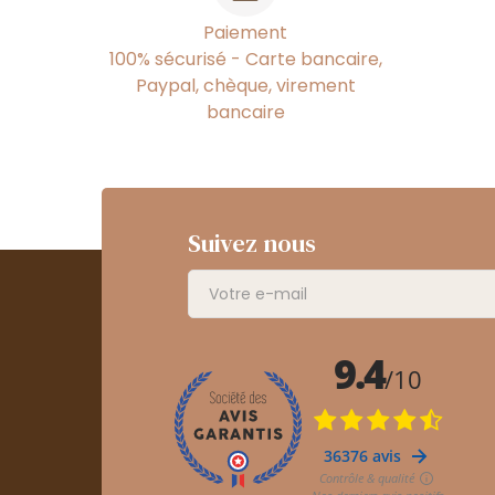
Paiement
100% sécurisé - Carte bancaire,
Paypal, chèque, virement
bancaire
Suivez nous