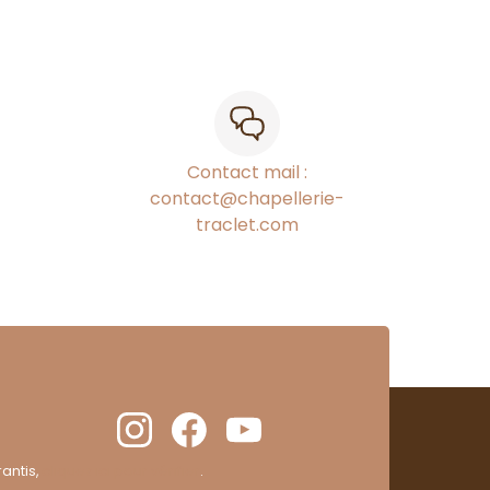
Contact mail :
contact@chapellerie-
traclet.com
antis,
cliquez ici pour vérifier
.