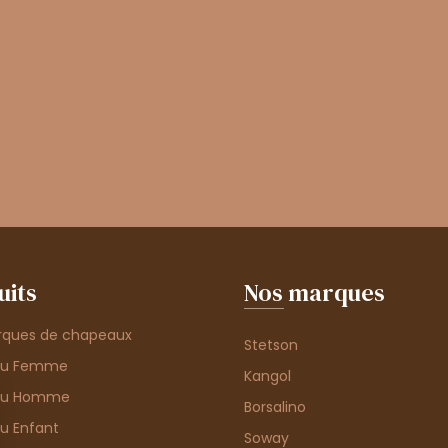
uits
Nos marques
rques de chapeaux
Stetson
au Femme
Kangol
au Homme
Borsalino
u Enfant
Soway