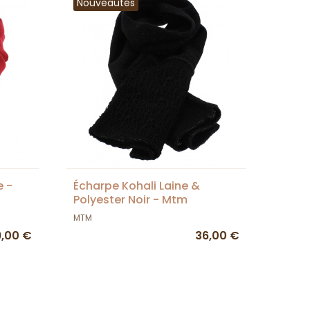
Nouveautés
e -
Écharpe Kohali Laine &
Polyester Noir - Mtm
MTM
9,00 €
36,00 €