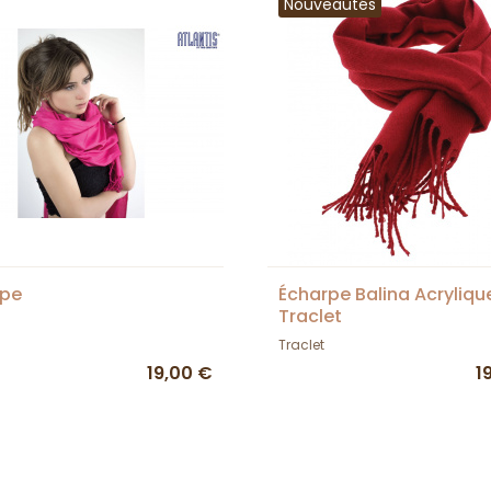
Nouveautés
rpe
Écharpe Balina Acryliqu
Traclet
Traclet
19,00 €
1