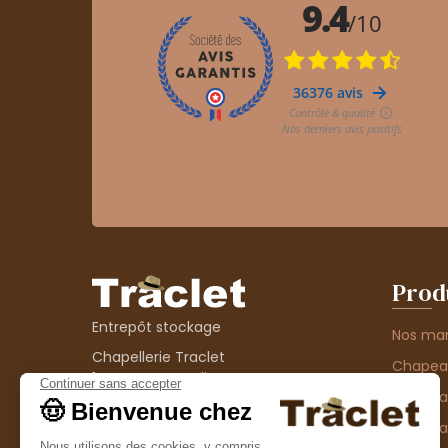
Prod
Entrepôt stockage
Nos ma
Chapellerie Traclet
Chape
14 Impasse Bardin
Chape
42300 Roanne
contact@chapellerie-traclet.com
Chapea