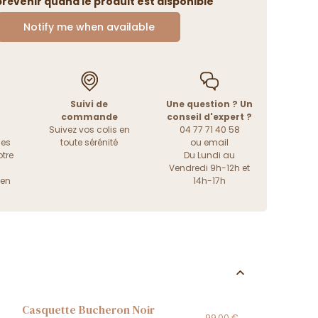
révenir quand le produit est disponible
Notify me when available
Suivi de
Une question ? Un
commande
conseil d'expert ?
Suivez vos colis en
04 77 71 40 58
les
toute sérénité
ou
email
tre
Du Lundi au
Vendredi 9h-12h et
ien
14h-17h
Casquette Bucheron Noir
99,00 €