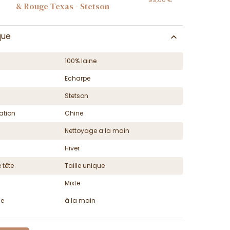
& Rouge Texas - Stetson
que
100% laine
Echarpe
Stetson
ation
Chine
Nettoyage a la main
Hiver
 tête
Taille unique
Mixte
ge
à la main