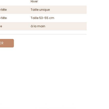
Hiver
 tête
Taille unique
 tête
Taille 53-55 cm
ge
à la main
ER