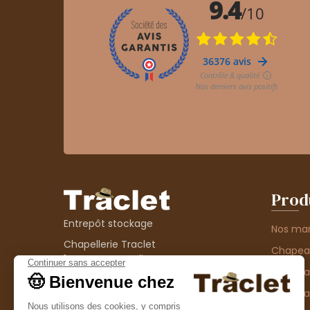
Prod
Entrepôt stockage
Nos ma
Chapellerie Traclet
Chape
14 Impasse Bardin
Chape
42300 Roanne
contact@chapellerie-traclet.com
Chapea
Boutique