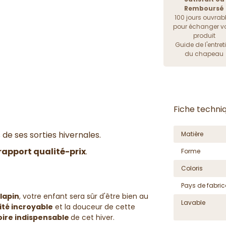
Remboursé
100 jours ouvrab
pour échanger vo
produit
Guide de l'entret
du chapeau
Fiche techni
 de ses sorties hivernales.
Matière
rapport qualité-prix
.
Forme
Coloris
Pays de fabric
lapin
, votre enfant sera sûr d'être bien au
Lavable
ité incroyable
et la douceur de cette
ire indispensable
de cet hiver.