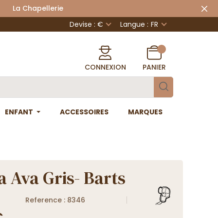
 Chapellerie
Devise : €
Langue :
FR
CONNEXION
PANIER
ENFANT
ACCESSOIRES
MARQUES
 Ava Gris- Barts
Reference : 8346
€