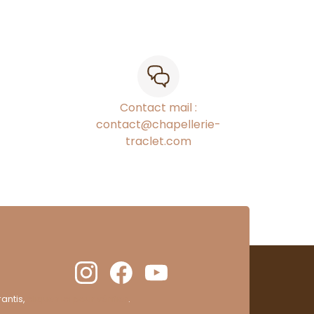
Contact mail :
contact@chapellerie-
traclet.com
antis,
cliquez ici pour vérifier
.