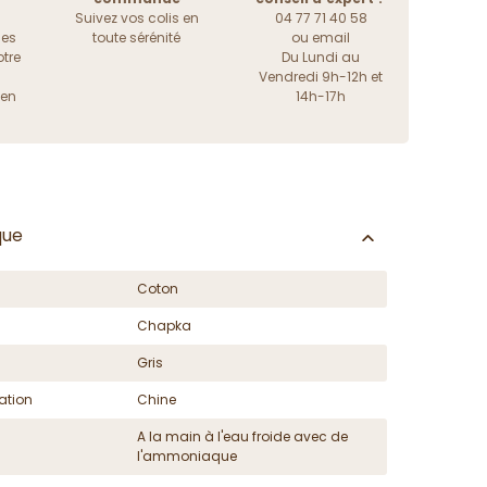
Suivez vos colis en
04 77 71 40 58
les
toute sérénité
ou
email
tre
Du Lundi au
Vendredi 9h-12h et
ien
14h-17h
que
Coton
Chapka
Gris
ation
Chine
A la main à l'eau froide avec de
l'ammoniaque