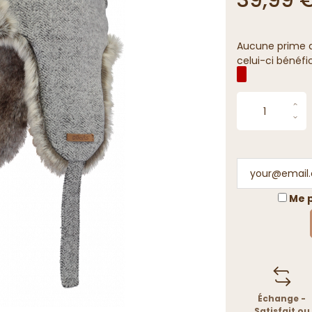
Aucune prime de
celui-ci bénéfi
Me p
Échange -
Satisfait ou