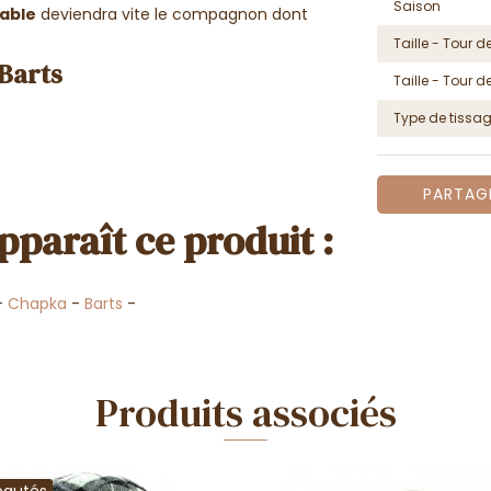
Saison
table
deviendra vite le compagnon dont
Taille - Tour de
 Barts
Taille - Tour de
Type de tissa
PARTAG
pparaît ce produit :
-
Chapka
-
Barts
-
Produits associés
eautés