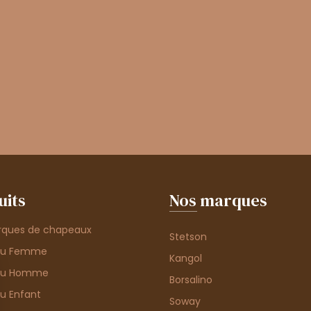
uits
Nos marques
rques de chapeaux
Stetson
au Femme
Kangol
au Homme
Borsalino
u Enfant
Soway