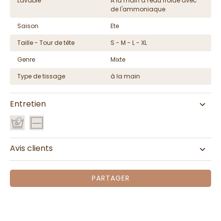
Lavable
A la main à l'eau froide avec
de l'ammoniaque
Saison
Ete
Taille - Tour de tête
S - M - L - XL
Genre
Mixte
Type de tissage
à la main
Entretien
Avis clients
PARTAGER