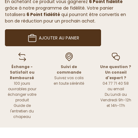
En achetant ce produit vous gagnerez
6 Point fidélité
grâce à notre programme de fidélité. Votre panier
totalisera
6 Point fidélité
qui pourront être convertis en
bon de réduction pour un prochain achat.
AJOUTER AU PANIER
Échange -
Suivi de
Une question ?
Satisfait ou
commande
Un conseil
Remboursé
Suivez vos colis
d'expert ?
100 jours
en toute sérénité
04 77 71 40 58
ouvrables pour
ou
email
échanger votre
Du Lundi au
produit
Vendredi 9h-12h
Guide de
et 14h-17h
l'entretien du
chapeau