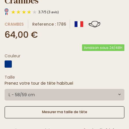
Crambes
CRAMBES
Reference : 1786
64,00 €
livraison sous 24/48H
Couleur
3.7
/
5
(3 avis)
Taille
Prenez votre tour de tête habituel
L - 58/59 cm
Mesurer ma taille de tête