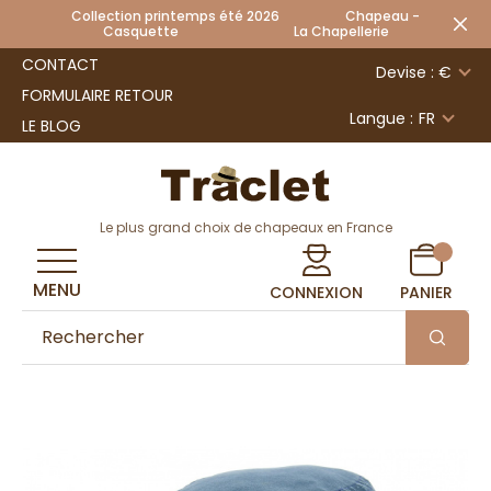
Collection printemps été 2026 Chapeau -
Casquette La Chapellerie
CONTACT
Devise : €
FORMULAIRE RETOUR
Langue :
FR
LE BLOG
Le plus grand choix de chapeaux en France
MENU
CONNEXION
PANIER