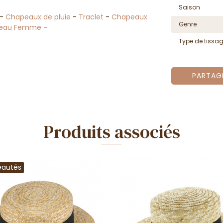
Saison
-
Chapeaux de pluie
-
Traclet
-
Chapeaux
Genre
eau Femme
-
Type de tissa
PARTAG
Produits associés
eautés