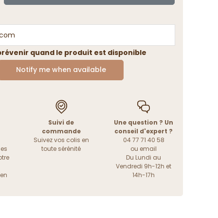
révenir quand le produit est disponible
Notify me when available
Suivi de
Une question ? Un
commande
conseil d'expert ?
Suivez vos colis en
04 77 71 40 58
les
toute sérénité
ou
email
tre
Du Lundi au
Vendredi 9h-12h et
ien
14h-17h