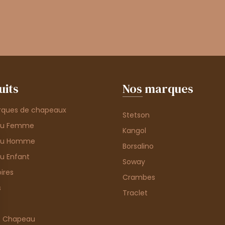
uits
Nos marques
rques de chapeaux
Stetson
au Femme
Kangol
au Homme
Borsalino
u Enfant
Soway
ires
Crambes
s
Traclet
e Chapeau