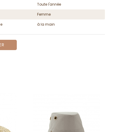
Toute l'année
Femme
ge
à la main
ER