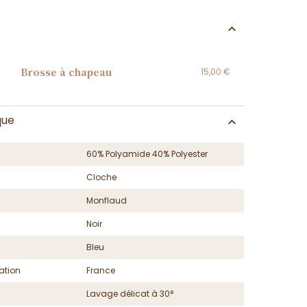
Brosse à chapeau
15,00 €
que
60% Polyamide 40% Polyester
Cloche
Monflaud
Noir
Bleu
ation
France
Lavage délicat à 30°