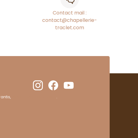
Contact mail :
contact@chapellerie-
traclet.com
antis,
cliquez ici pour vérifier
.