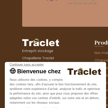
Prod
Entrepôt stockage
Nos ma
Chapellerie Traclet
Chape
14 Impasse Bardin
Chape
42300 Roanne
contact@chapellerie-traclet.com
Chapea
Boutique
Accesso
Chapellerie Traclet
Thème
4 rue de Cadore
Matière
42300 Roanne
Type d