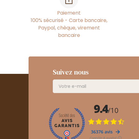
Paiement
100% sécurisé - Carte bancaire,
Paypal, chèque, virement
bancaire
Suivez nous