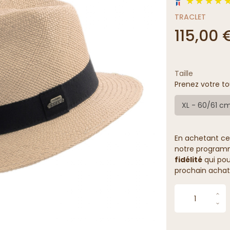
TRACLET
115,00 
Taille
Prenez votre to
XL - 60/61 c
En achetant ce
notre programme
fidélité
qui pou
prochain achat