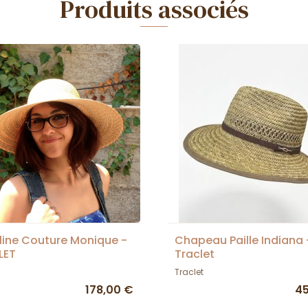
Produits associés
ine Couture Monique -
Chapeau Paille Indiana 
LET
Traclet
Traclet
178,00 €
45