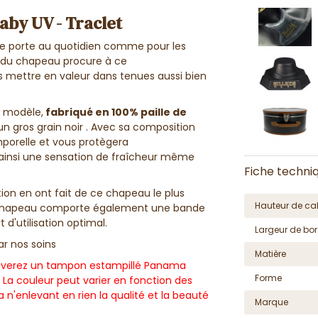
by UV - Traclet
 se porte au quotidien comme pour les
 du chapeau procure à ce
s mettre en valeur dans tenues aussi bien
e modèle,
fabriqué en
100% paille de
un gros grain noir . Avec sa composition
porelle et vous protègera
ainsi une sensation de fraîcheur même
Fiche techni
tion en ont fait de ce chapeau le plus
Hauteur de cal
Le chapeau comporte également une bande
 d'utilisation optimal.
Largeur de bor
par nos soins
Matière
ouverez un tampon estampillé Panama
Forme
. La couleur peut varier en fonction des
a n'enlevant en rien la qualité et la beauté
Marque