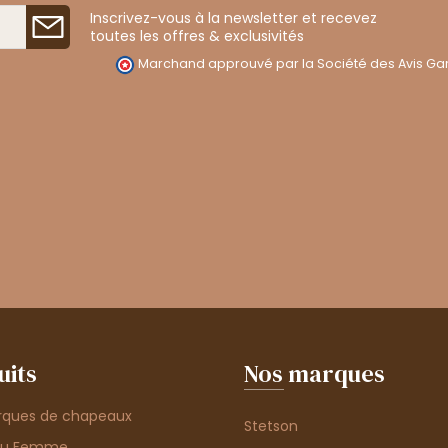
Inscrivez-vous à la newsletter et recevez
toutes les offres & exclusivités
Marchand approuvé par la Société des Avis Gar
uits
Nos marques
rques de chapeaux
Stetson
au Femme