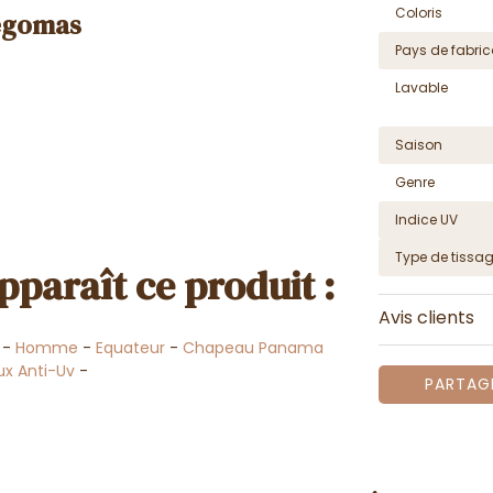
Coloris
egomas
Pays de fabric
Lavable
Saison
Genre
Indice UV
Type de tissa
pparaît ce produit :
Avis clients
-
Homme
-
Equateur
-
Chapeau Panama
x Anti-Uv
-
PARTAG