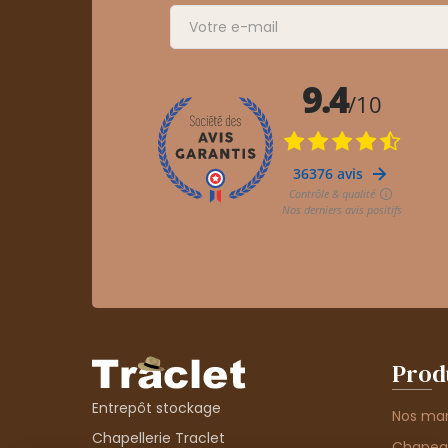
Prod
Entrepôt stockage
Nos ma
Chapellerie Traclet
Chape