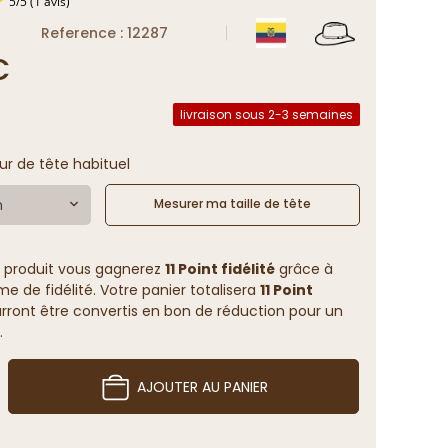
Reference : 12287
€
5
/
5
(1 avis)
livraison sous 2-3 semaines
ur de tête habituel
m
Mesurer ma taille de tête
 produit vous gagnerez
11 Point fidélité
grâce à
 de fidélité. Votre panier totalisera
11 Point
rront être convertis en bon de réduction pour un
.
AJOUTER AU PANIER