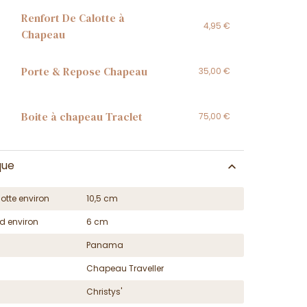
Renfort De Calotte à
4,95 €
Chapeau
Porte & Repose Chapeau
35,00 €
Boite à chapeau Traclet
75,00 €
que
otte environ
10,5 cm
d environ
6 cm
Panama
Chapeau Traveller
Christys'