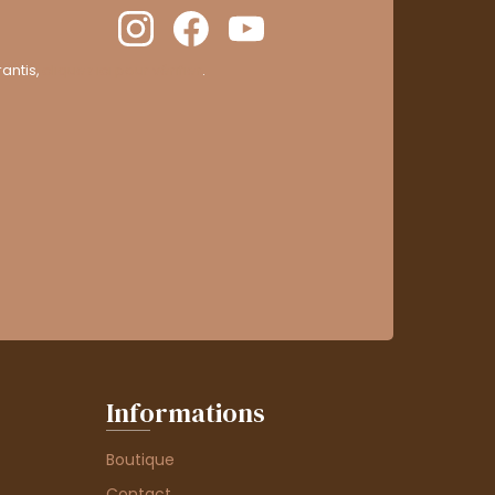
antis,
cliquez ici pour vérifier
.
Informations
Boutique
Contact