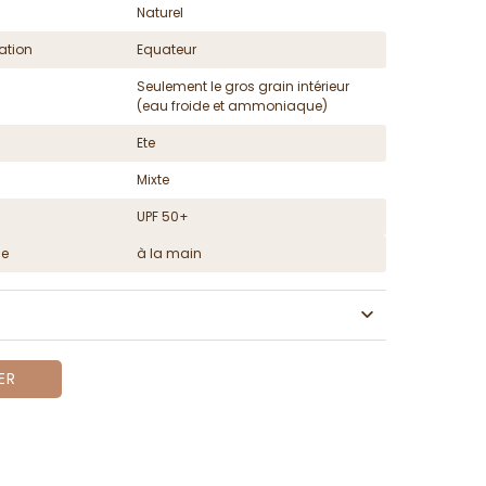
Naturel
ation
Equateur
Seulement le gros grain intérieur
(eau froide et ammoniaque)
Ete
Mixte
UPF 50+
ge
à la main
ER