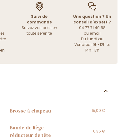
Suivi de
Une question ? Un
commande
conseil d'expert ?
Suivez vos colis en
04 77 71 40 58
les
toute sérénité
ou
email
tre
Du Lundi au
Vendredi 9h-12h et
ien
14h-17h
Brosse à chapeau
15,00 €
Bande de liège -
0,35 €
réducteur de tête