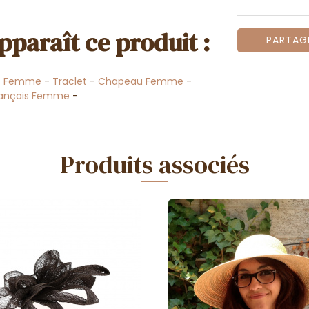
pparaît ce produit :
PARTAG
-
Femme
-
Traclet
-
Chapeau Femme
-
rançais Femme
-
Produits associés