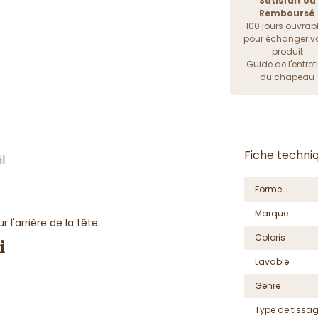
Satisfait ou
Remboursé
100 jours ouvrab
pour échanger vo
produit
Guide de l'entret
du chapeau
Fiche techni
l.
Forme
Marque
l'arrière de la tête.
Coloris
i
Lavable
Genre
Type de tissa