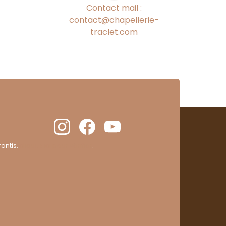
Contact mail :
contact@chapellerie-
traclet.com
antis,
cliquez ici pour vérifier
.