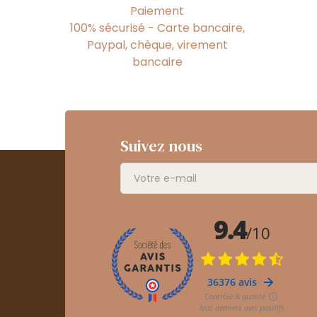
Paiement
100% sécurisé - Carte bancaire,
Paypal, chèque, virement
bancaire
Suivez nous