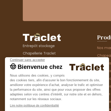
Prod
Entrepôt stockage
Nos ma
Chapellerie Traclet
Chape
14 Impasse Bardin
Chape
42300 Roanne
contact@chapellerie-traclet.com
Chapea
Boutique
Accesso
Chapellerie Traclet
Thème
4 rue de Cadore
Matière
42300 Roanne
Type d
Casque