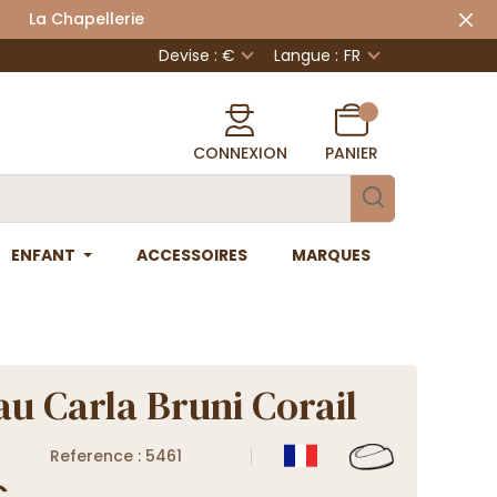
 Chapellerie
Devise : €
Langue :
FR
CONNEXION
PANIER
ENFANT
ACCESSOIRES
MARQUES
u Carla Bruni Corail
Reference : 5461
€