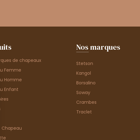
uits
Nos marques
rques de chapeaux
Stetson
au Femme
Kangol
au Homme
Borsalino
u Enfant
Soway
ires
Crambes
s
Traclet
e Chapeau
tte