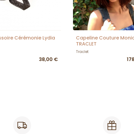
soire Cérémonie Lydia
Capeline Couture Moni
TRACLET
Traclet
38,00 €
17