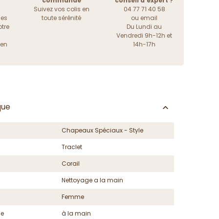
commande
conseil d'expert ?
Suivez vos colis en
04 77 71 40 58
les
toute sérénité
ou
email
tre
Du Lundi au
Vendredi 9h-12h et
ien
14h-17h
que
Chapeaux Spéciaux - Style
Traclet
Corail
Nettoyage a la main
Femme
ge
à la main