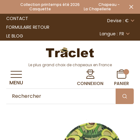
Collection printemps été 2026 Chapeau -
Casquette La Chapellerie
CONTACT
Devise : €
FORMULAIRE RETOUR
Langue :
FR
LE BLOG
Le plus grand choix de chapeaux en France
MENU
CONNEXION
PANIER