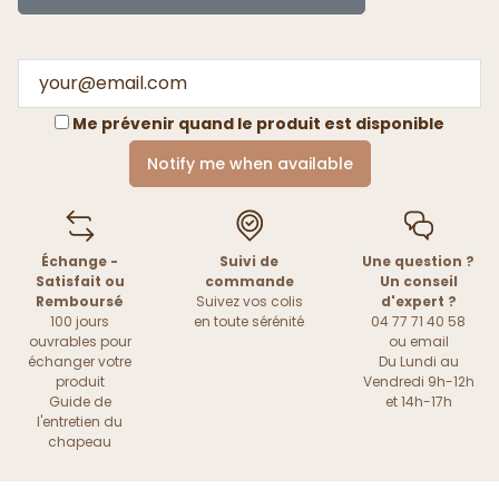
Me prévenir quand le produit est disponible
Notify me when available
Échange -
Suivi de
Une question ?
Satisfait ou
commande
Un conseil
Remboursé
Suivez vos colis
d'expert ?
100 jours
en toute sérénité
04 77 71 40 58
ouvrables pour
ou
email
échanger votre
Du Lundi au
produit
Vendredi 9h-12h
Guide de
et 14h-17h
l'entretien du
chapeau