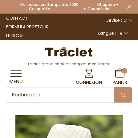
Collection printemps été 2026 Chapeau -
Casquette La Chapellerie
CONTACT
Devise : €
FORMULAIRE RETOUR
Langue :
FR
LE BLOG
Le plus grand choix de chapeaux en France
MENU
CONNEXION
PANIER