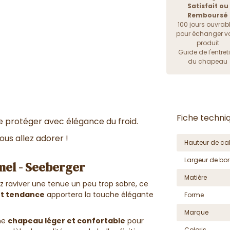
Satisfait ou
Remboursé
100 jours ouvrab
pour échanger vo
produit
Guide de l'entret
du chapeau
Fiche techni
e protéger avec élégance du froid.
us allez adorer !
Hauteur de cal
Largeur de bor
mel - Seeberger
Matière
z raviver une tenue un peu trop sobre, ce
et tendance
apportera la touche élégante
Forme
Marque
une
chapeau léger et confortable
pour
Coloris