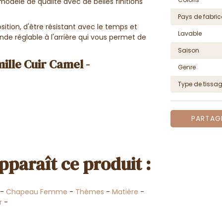
odèle de qualité avec de belles finitions
Pays de fabric
tion, d'être résistant avec le temps et
Lavable
ande réglable à l'arrière qui vous permet de
Saison
lle Cuir Camel -
Genre
Type de tissa
PARTAG
pparaît ce produit :
-
Chapeau Femme
-
Thèmes
-
Matière
-
r
-