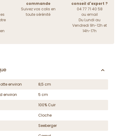
commande
conseil d'expert ?
Suivez vos colis en
04 77 71 40 58
les
toute sérénité
ou
email
tre
Du Lundi au
Vendredi 9h-12h et
ien
14h-17h
que
otte environ
8,5 cm
d environ
5 cm
100% Cuir
Cloche
Seeberger
Camel