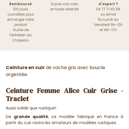
Remboursé
Suivez vos colis
d'expert ?
100 jours
en toute sérénité
04 77 71 40 58
ouvrables pour
ou
email
échanger votre
Du Lundi au
produit
Vendredi 9h-12h
Guide de
et 14h-17h
l'entretien du
chapeau
Ceinture en cuir
de vache gris avec boucle
argentée.
Ceinture Femme Alice Cuir Grise -
Traclet
Aussi solide que rustique!
De
grande qualité
, ce modèle fabriqué en France à
partir du cuir ravira les amateurs de modèles rustiques.