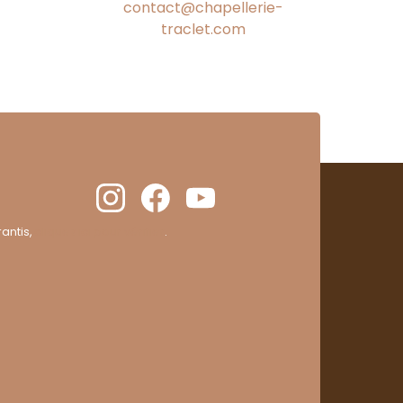
contact@chapellerie-
traclet.com
antis,
cliquez ici pour vérifier
.