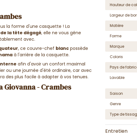
Hauteur de cal
rambes
Largeur de bor
Matière
us la forme d'une casquette ! La
e de la tête dégagé
, elle ne vous géne
Forme
ortablement avec.
Marque
quateur
, ce couvre-chef
blanc
possède
anama
à l'arrière de la casquette.
Coloris
interne
afin d'avoir un confort maximal
Pays de fabric
er ou une journée d'été ordinaire, car avec
ra des plus facile à adapter à vos tenues.
Lavable
a Giovanna - Crambes
Saison
Genre
Type de tissa
Entretien