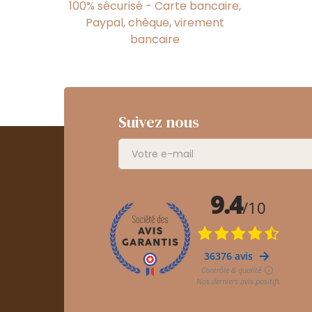
100% sécurisé - Carte bancaire,
Paypal, chèque, virement
bancaire
Suivez nous