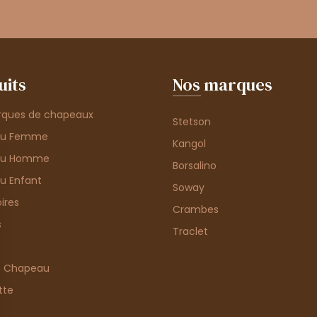
uits
Nos marques
rques de chapeaux
Stetson
au Femme
Kangol
au Homme
Borsalino
u Enfant
Soway
ires
Crambes
s
Traclet
e Chapeau
tte