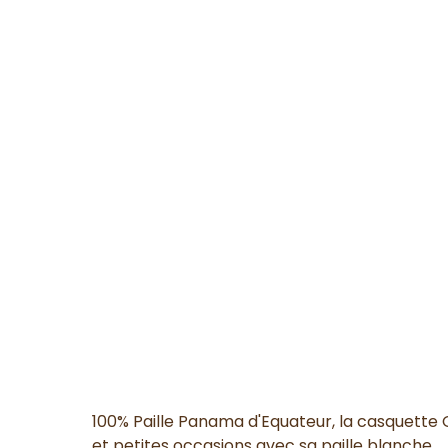
100% Paille Panama d'Equateur, la casquette 
et petites occasions avec sa paille blanche.