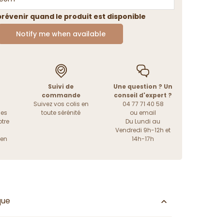
révenir quand le produit est disponible
Notify me when available
Suivi de
Une question ? Un
commande
conseil d'expert ?
Suivez vos colis en
04 77 71 40 58
les
toute sérénité
ou
email
tre
Du Lundi au
Vendredi 9h-12h et
ien
14h-17h
que