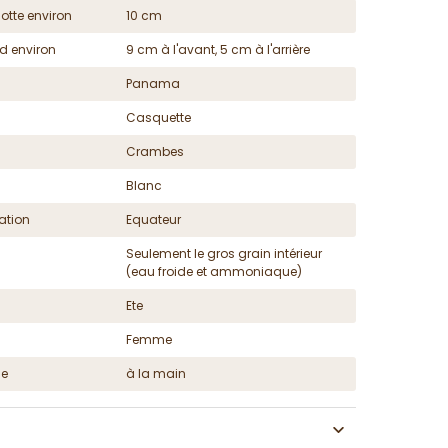
otte environ
10 cm
d environ
9 cm à l'avant, 5 cm à l'arrière
Panama
Casquette
Crambes
Blanc
ation
Equateur
Seulement le gros grain intérieur
(eau froide et ammoniaque)
Ete
Femme
ge
à la main