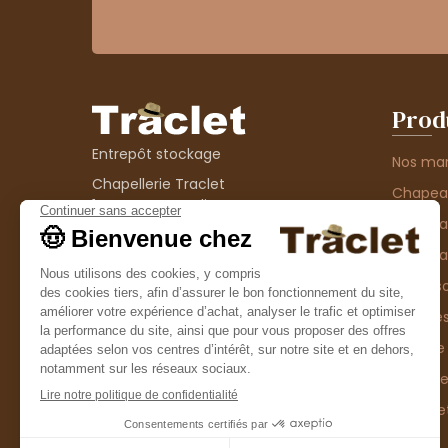
Prod
Entrepôt stockage
Nos ma
Chapellerie Traclet
Chape
14 Impasse Bardin
Chape
42300 Roanne
contact@chapellerie-traclet.com
Chapea
Boutique
Accesso
Chapellerie Traclet
Thème
4 rue de Cadore
Matière
42300 Roanne
Type d
Casque
Promo