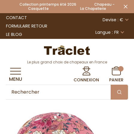
Collection printemps été 2026 Chapeau -
Casquette La Chapellerie
CONTACT
Devise : €
FORMULAIRE RETOUR
Langue :
FR
LE BLOG
Le plus grand choix de chapeaux en France
MENU
CONNEXION
PANIER