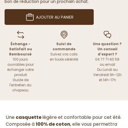
bon de réduction pour un prochain achat.
AJOUTER AU PANIER
Échange -
Suivi de
Une question ?
Satisfait ou
commande
Un conseil
Remboursé
Suivez vos colis
d'expert ?
100 jours
en toute sérénité
04 77 71 40 58
ouvrables pour
ou
email
échanger votre
Du Lundi au
produit
Vendredi 9h-12h
Guide de
et 14h-17h
l'entretien du
chapeau
Une
casquette
légère et confortable pour cet été.
Composée à
100% de coton
, elle vous permettra