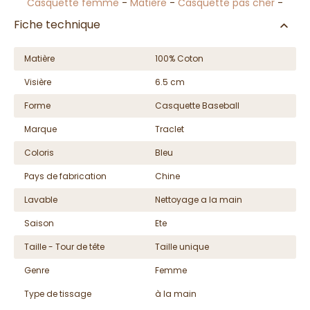
Casquette femme
-
Matière
-
Casquette pas cher
-
Fiche technique
Matière
100% Coton
Visière
6.5 cm
Forme
Casquette Baseball
Marque
Traclet
Coloris
Bleu
Pays de fabrication
Chine
Lavable
Nettoyage a la main
Saison
Ete
Taille - Tour de tête
Taille unique
Genre
Femme
Type de tissage
à la main