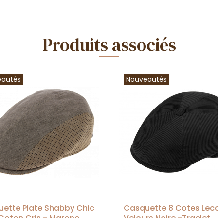
Produits associés
eautés
Nouveautés
ette Plate Shabby Chic
Casquette 8 Cotes Lec
 Coton Gris - Marone
Velours Noire -Traclet