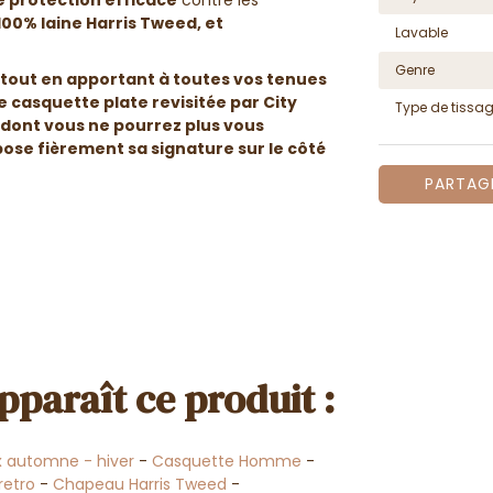
100% laine Harris Tweed,
et
Lavable
Genre
tout en apportant à toutes vos tenues
ne
casquette plate revisitée par City
Type de tissa
dont vous ne pourrez plus vous
ose fièrement sa signature
sur le côté
PARTAG
pparaît ce produit :
 automne - hiver
-
Casquette Homme
-
retro
-
Chapeau Harris Tweed
-