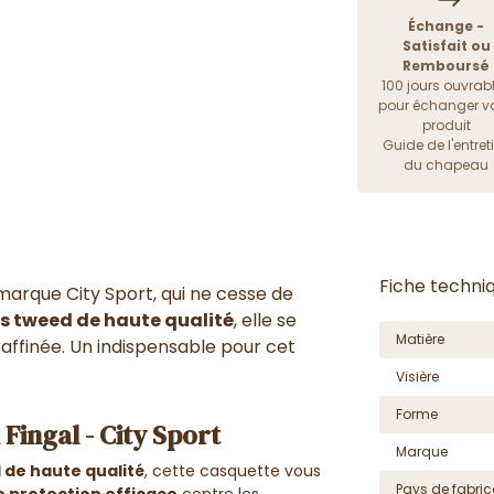
Échange -
Satisfait ou
Remboursé
100 jours ouvrab
pour échanger vo
produit
Guide de l'entret
du chapeau
Fiche techni
marque City Sport
, qui ne cesse de
is tweed de haute qualité
, elle se
Matière
raffinée
. Un indispensable pour cet
Visière
Forme
Fingal - City Sport
Marque
d de haute qualité
, cette casquette vous
Pays de fabric
e protection efficace
contre les