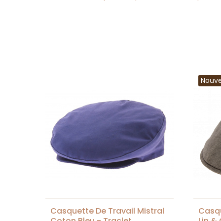
Nouv
Casquette De Travail Mistral
Casqu
Coton Bleu - Traclet
Lin &