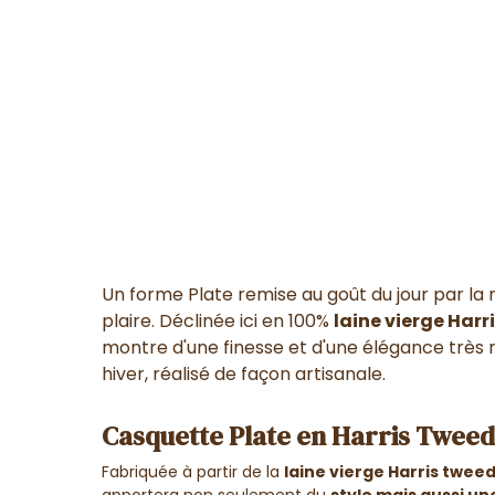
Un
forme Plate
remise au goût du jour par la
plaire. Déclinée ici en 100%
laine vierge Harr
montre d'une
finesse et d'une élégance très 
hiver,
réalisé de façon artisanale
.
Casquette Plate en Harris Tweed 
Fabriquée à partir de la
laine vierge Harris twee
apportera non seulement du
style mais aussi un