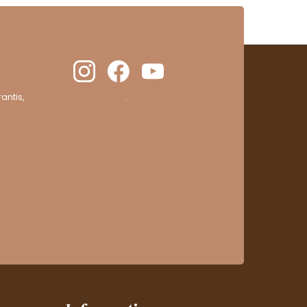
antis,
cliquez ici pour vérifier
.