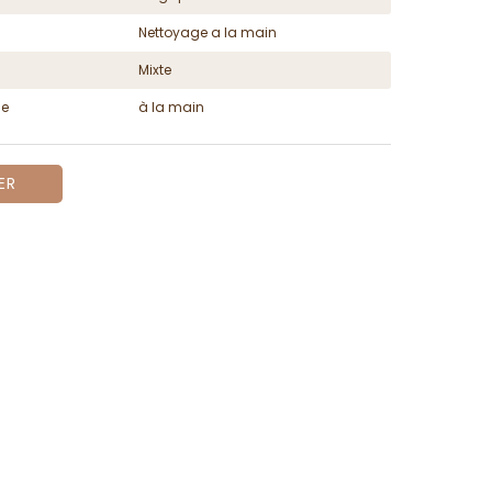
Nettoyage a la main
Mixte
ge
à la main
ER