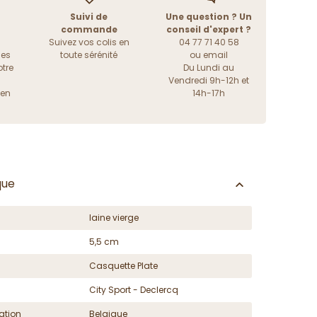
Suivi de
Une question ? Un
commande
conseil d'expert ?
Suivez vos colis en
04 77 71 40 58
les
toute sérénité
ou
email
tre
Du Lundi au
Vendredi 9h-12h et
ien
14h-17h
que
laine vierge
5,5 cm
Casquette Plate
City Sport - Declercq
ation
Belgique