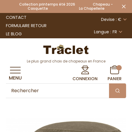
Collection printemps été 2026 Chapeau -
Casquette La Chapellerie
CONTACT
Devise : €
FORMULAIRE RETOUR
Langue :
FR
LE BLOG
Le plus grand choix de chapeaux en France
MENU
CONNEXION
PANIER