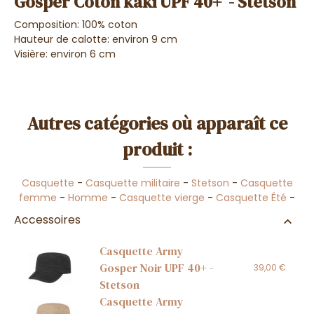
Gosper Coton kaki UPF 40+ - Stetson
Composition: 100% coton
Hauteur de calotte: environ 9 cm
Visière: environ 6 cm
Autres catégories où apparaît ce
produit :
Casquette
-
Casquette militaire
-
Stetson
-
Casquette
femme
-
Homme
-
Casquette vierge
-
Casquette Été
-
Accessoires
Casquette Army
Gosper Noir UPF 40+ -
39,00 €
Stetson
Casquette Army