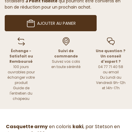
totalisera
3 Point fidélité
qui pourront être convertis en
bon de réduction pour un prochain achat.
AJOUTER AU PANIER
Échange -
Suivi de
Une question ?
Satisfait ou
commande
Un conseil
Remboursé
Suivez vos colis
d'expert ?
100 jours
en toute sérénité
04 77 71 40 58
ouvrables pour
ou
email
échanger votre
Du Lundi au
produit
Vendredi 9h-12h
Guide de
et 14h-17h
l'entretien du
chapeau
Casquette army
en coloris
kaki
, par Stetson en