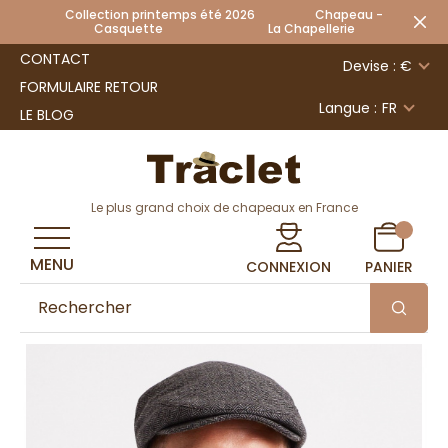
Collection printemps été 2026 Chapeau -
Casquette La Chapellerie
CONTACT
Devise : €
FORMULAIRE RETOUR
Langue :
FR
LE BLOG
Le plus grand choix de chapeaux en France
MENU
CONNEXION
PANIER