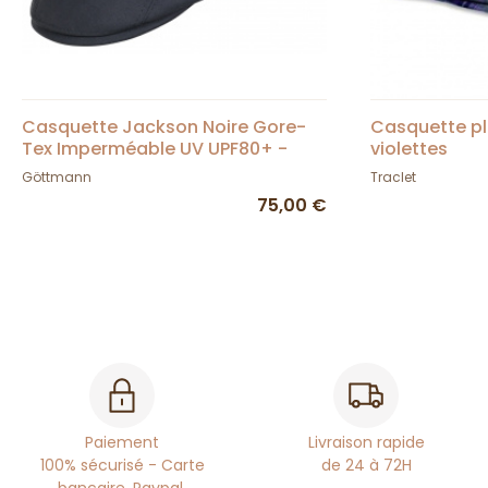
Casquette Jackson Noire Gore-
Casquette pl
Tex Imperméable UV UPF80+ -
violettes
Göttmann
Göttmann
Traclet
75,00 €
Paiement
Livraison rapide
100% sécurisé - Carte
de 24 à 72H
bancaire, Paypal,