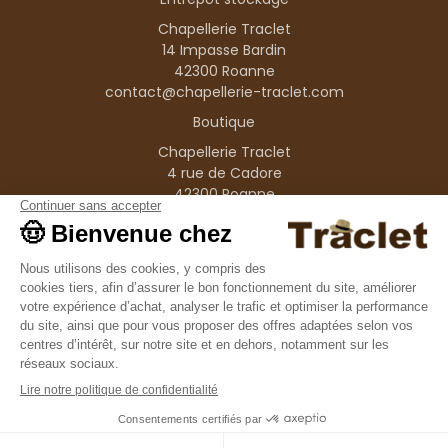
Chapellerie Traclet
14 Impasse Bardin
42300 Roanne
contact@chapellerie-traclet.com
Boutique
Chapellerie Traclet
4 rue de Cadore
42300 Roanne
Produits
Nos marques
Informations
© 1995–2026 Traclet
9.4
/10
36376 avis
Français
(FR)