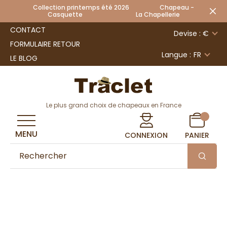
Collection printemps été 2026 Chapeau -
Casquette La Chapellerie
CONTACT
Devise : €
FORMULAIRE RETOUR
Langue :
FR
LE BLOG
Le plus grand choix de chapeaux en France
MENU
CONNEXION
PANIER