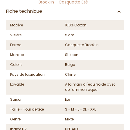
Brooklin
-
Casquette Été
-
Fiche technique
Matière
100% Cotton
Visière
5 cm
Forme
Casquette Brooklin
Marque
Stetson
Coloris
Beige
Pays de fabrication
Chine
Lavable
A la main à l'eau froide avec
de l'ammoniaque
Saison
Ete
Taille - Tour de tête
S - M - L - XL - XXL
Genre
Mixte
Indice UV
UPF 40+