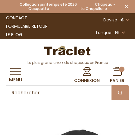
Collection printemps été 2026 Chapeau -
Casquette La Chapellerie
CONTACT
Devise : €
FORMULAIRE RETOUR
Langue :
FR
LE BLOG
Le plus grand choix de chapeaux en France
MENU
CONNEXION
PANIER