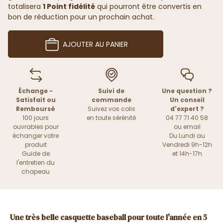
totalisera
1 Point fidélité
qui pourront être convertis en
bon de réduction pour un prochain achat.
AJOUTER AU PANIER
Échange -
Suivi de
Une question ?
Satisfait ou
commande
Un conseil
Remboursé
Suivez vos colis
d'expert ?
100 jours
en toute sérénité
04 77 71 40 58
ouvrables pour
ou
email
échanger votre
Du Lundi au
produit
Vendredi 9h-12h
Guide de
et 14h-17h
l'entretien du
chapeau
Une très belle
casquette baseball
pour toute l'année en 5