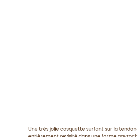
Une très
jolie casquette
surfant sur la
tendan
entièrement revisité
dans une
forme gavroc