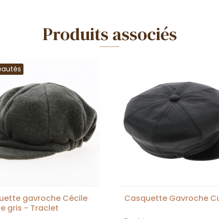
Produits associés
eautés
ette gavroche Cécile
Casquette Gavroche Cu
e gris - Traclet