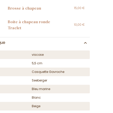
Brosse à chapeau
15,00 €
Boite à chapeau ronde
10,00 €
Traclet
que
viscose
5,5 cm
Casquette Gavroche
Seeberger
Bleu marine
Blanc
Beige