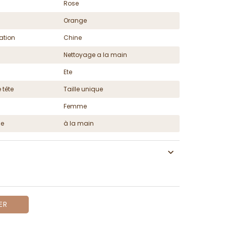
Rose
Orange
ation
Chine
Nettoyage a la main
Ete
 tête
Taille unique
Femme
ge
à la main
ER