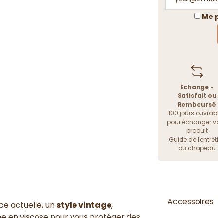
Me p
Échange -
Satisfait ou
Remboursé
100 jours ouvrab
pour échanger vo
produit
Guide de l'entret
du chapeau
Accessoires
ce actuelle
, un
style vintage
,
he
en
viscose
pour vous
protéger des