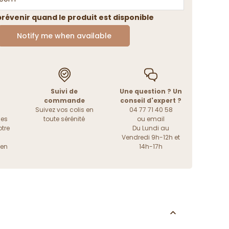
révenir quand le produit est disponible
Notify me when available
Suivi de
Une question ? Un
commande
conseil d'expert ?
Suivez vos colis en
04 77 71 40 58
les
toute sérénité
ou
email
tre
Du Lundi au
Vendredi 9h-12h et
ien
14h-17h