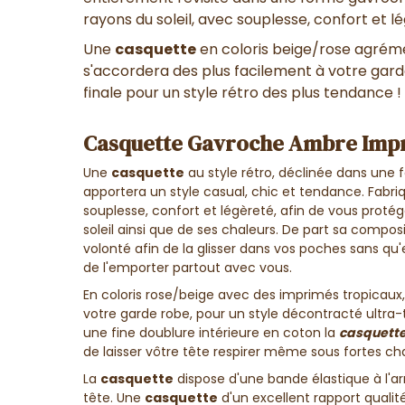
rayons du soleil, avec souplesse, confort et l
Une
casquette
en
coloris beige/rose agrém
s'accordera des plus facilement à votre gard
finale pour un style rétro des plus tendance !
Casquette Gavroche Ambre Impr
Une
casquette
au style rétro
, déclinée dans une
apportera un
style casual, chic et tendance
. Fabr
souplesse, confort et légèreté
, afin de vous
protég
soleil
ainsi que de
ses chaleurs
. De part sa composi
volonté
afin de la
glisser dans vos poches
sans qu'
de
l'emporter partout avec vous.
En
coloris rose/beige avec des imprimés tropicaux
votre garde robe, pour un
style décontracté ultra
une fine doublure intérieure
en coton la
casquett
de
laisser vôtre tête respirer
même sous fortes cha
La
casquette
dispose d'une bande élastique à l'arr
tête. Une
casquette
d'un excellent rapport qualité