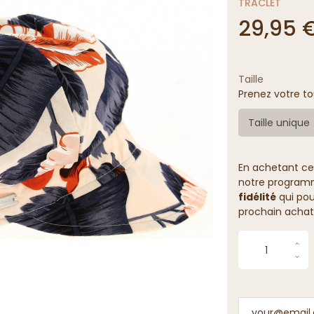
TRACLET
29,95 
Taille
Prenez votre to
Taille unique
En achetant ce
notre programme
fidélité
qui pou
prochain achat