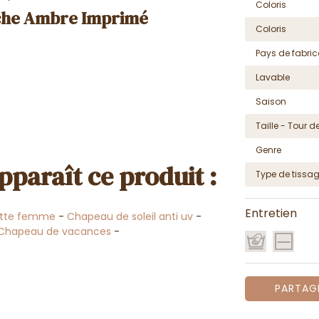
Coloris
oche Ambre Imprimé
Coloris
Pays de fabric
Lavable
Saison
Taille - Tour de
Genre
pparaît ce produit :
Type de tissa
Entretien
tte femme
-
Chapeau de soleil anti uv
-
Chapeau de vacances
-
PARTAG