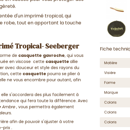
égèreté
.
entée d'un imprimé tropical
, qui
e robe, tout en apportant l
a touche
imé Tropical- Seeberger
Fiche techni
forme de
casquette
gavroche
, qui vous
iquée en
viscose
cette
casquette
allie
Matière
er avec douceur et style
des
rayons du
Visière
tion, cette
casquette
pourra se
plier à
elle ne vous encombre pour autant, afin
Forme
Marque
, elle s'accordera des plus facilement à
-tendance
qui fera toute la différence.
Avec
Coloris
e
Ambre
, vous permettra également
Coloris
leurs.
ière afin de pouvoir s'ajuster à votre
Coloris
-prix .