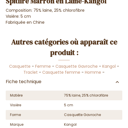
Spitfire Marron en Laine-Kangol
Composition: 75% laine, 25% chlorofibre
Visière: 5 cm
Fabriquée en Chine
Autres catégories où apparaît ce
produit :
Casquette
-
Femme
-
Casquette Gavroche
-
Kangol
-
Traclet
-
Casquette femme
-
Homme
-
Fiche technique
Matière
75% laine, 25% chlorofibre
Visière
5 cm
Forme
Casquette Gavroche
Marque
Kangol