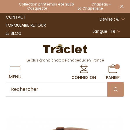
Collection printemps été 2026 Chapeau -
Casquette La Chapellerie
CONTACT
Devise : €
FORMULAIRE RETOUR
Langue :
FR
LE BLOG
Le plus grand choix de chapeaux en France
MENU
CONNEXION
PANIER