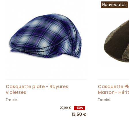
Nouveautés
Casquette plate - Rayures
Casquette Pl
violettes
Marron- Héri
Traclet
Traclet
27,00 €
-50%
13,50 €