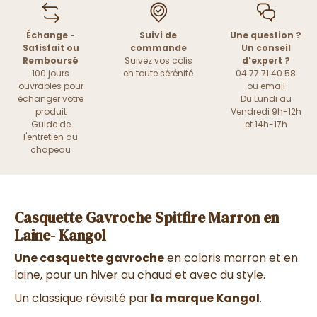
Échange -
Suivi de
Une question ?
Satisfait ou
commande
Un conseil
Remboursé
Suivez vos colis
d'expert ?
100 jours
en toute sérénité
04 77 71 40 58
ouvrables pour
ou
email
échanger votre
Du Lundi au
produit
Vendredi 9h-12h
Guide de
et 14h-17h
l'entretien du
chapeau
Casquette Gavroche Spitfire Marron en
Laine- Kangol
Une casquette gavroche
en coloris marron et en
laine, pour un hiver au chaud et avec du style.
Un classique révisité par
la marque Kangol
.