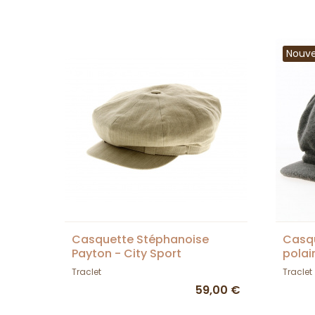
Nouv
Casquette Stéphanoise
Casqu
Payton - City Sport
polair
Traclet
Traclet
59,00 €