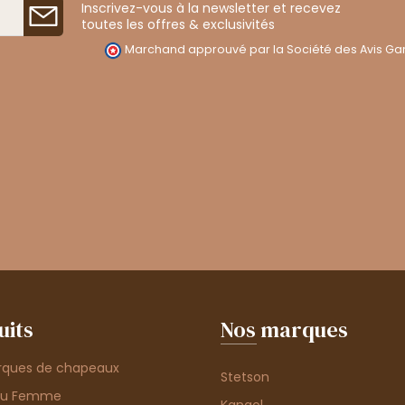
Inscrivez-vous à la newsletter et recevez
toutes les offres & exclusivités
Marchand approuvé par la Société des Avis Gar
uits
Nos marques
rques de chapeaux
Stetson
au Femme