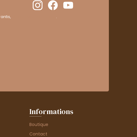
antis,
cliquez ici pour vérifier
.
Informations
Boutique
Contact