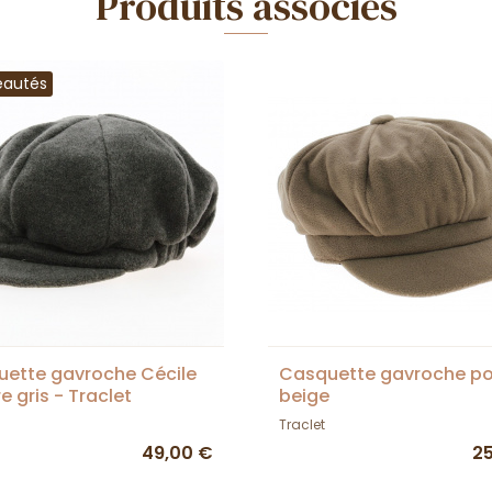
Produits associés
eautés
ette gavroche Cécile
Casquette gavroche po
e gris - Traclet
beige
Traclet
49,00 €
2