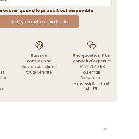
révenir quand le produit est disponible
Notify me when available
Suivi de
Une question ? Un
commande
conseil d'expert ?
Suivez vos colis en
04 77 71 40 58
les
toute sérénité
ou
email
tre
Du Lundi au
Vendredi 9h-12h et
ien
14h-17h