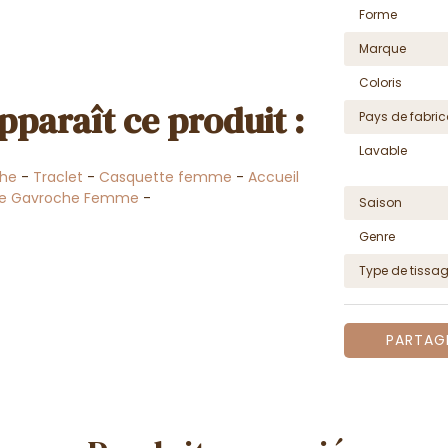
Forme
Marque
Coloris
pparaît ce produit :
Pays de fabric
Lavable
che
-
Traclet
-
Casquette femme
-
Accueil
te Gavroche Femme
-
Saison
Genre
Type de tissa
PARTAG