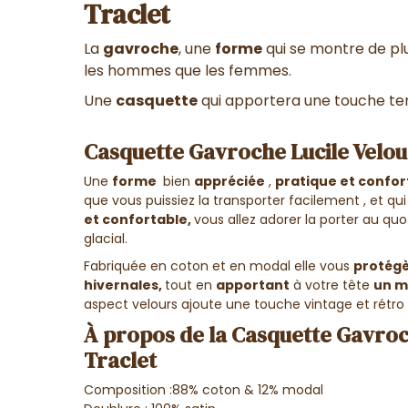
Traclet
La
gavroche
, une
forme
qui se montre de pl
les hommes que les femmes.
Une
casquette
qui apportera une touche ten
Casquette Gavroche Lucile Velou
Une
forme
bien
appréciée
,
pratique et confor
que vous puissiez la transporter facilement , et qu
et confortable,
vous allez adorer la porter au qu
glacial.
Fabriquée en coton et en modal elle vous
protégè
hivernales,
tout en
apportant
à votre tête
un m
aspect velours ajoute une touche vintage et rétro
À propos de la Casquette Gavroc
Traclet
Composition :88% coton & 12% modal