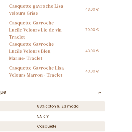
Casquette gavroche Lisa
43,00 €
velours Grise
Casquette Gavroche
Lucile Velours Lie de vin-
70,00 €
Traclet
Casquette Gavroche
Lucile Velours Bleu
43,00 €
Marine- Traclet
Casquette Gavroche Lisa
43,00 €
Velours Marron - Traclet
que
88% coton & 12% modal
5,5 cm
Casquette