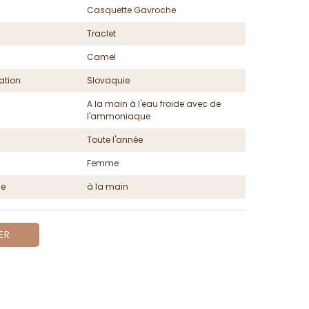
Casquette Gavroche
Traclet
Camel
ation
Slovaquie
A la main à l'eau froide avec de
l'ammoniaque
Toute l'année
Femme
ge
à la main
ER