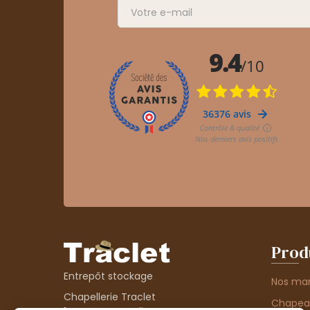
Prod
Entrepôt stockage
Nos ma
Chapellerie Traclet
Chape